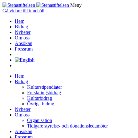
Meny
Gå vidare till innehåll
Hem
Bidrag
Nyheter
Om oss
Ansökan
Pressrum
Hem
Bidrag
Kulturstipendiater
Forskningsbidrag
Kulturbidrag
Övriga bidrag
Nyheter
Om oss
Organisation
Tidigare styrelse- och donationsledamöter
Ansökan
Pressrum