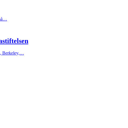
kså…
stiftelsen
ia, Berkeley,…