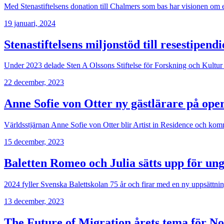
Med Stenastiftelsens donation till Chalmers som bas har visionen om e
19 januari, 2024
Stenastiftelsens miljonstöd till resestipend
Under 2023 delade Sten A Olssons Stiftelse för Forskning och Kultur ut
22 december, 2023
Anne Sofie von Otter ny gästlärare på ope
Världsstjärnan Anne Sofie von Otter blir Artist in Residence och k
15 december, 2023
Baletten Romeo och Julia sätts upp för un
2024 fyller Svenska Balettskolan 75 år och firar med en ny uppsättni
13 december, 2023
The Future of Migration årets tema för N