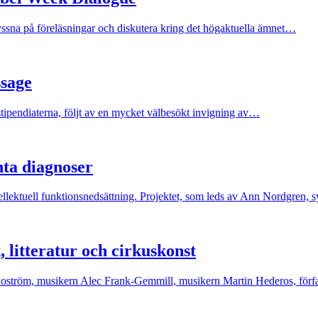
 lyssna på föreläsningar och diskutera kring det högaktuella ämnet…
ssage
stipendiaterna, följt av en mycket välbesökt invigning av…
nta diagnoser
ektuell funktionsnedsättning. Projektet, som leds av Ann Nordgren, sy
, litteratur och cirkuskonst
la Boström, musikern Alec Frank-Gemmill, musikern Martin Hederos, för