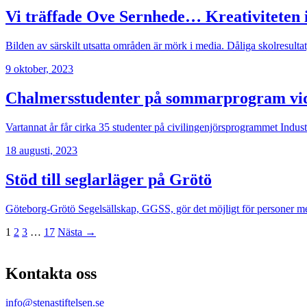
Vi träffade Ove Sernhede… Kreativiteten i 
Bilden av särskilt utsatta områden är mörk i media. Dåliga skolresult
9 oktober, 2023
Chalmersstudenter på sommarprogram vid U
Vartannat år får cirka 35 studenter på civilingenjörsprogrammet Indust
18 augusti, 2023
Stöd till seglarläger på Grötö
Göteborg-Grötö Segelsällskap, GGSS, gör det möjligt för personer med
1
2
3
…
17
Nästa →
Kontakta oss
info@stenastiftelsen.se