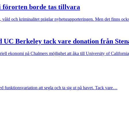
förorten borde tas tillvara
at, våld och kriminalitet präglar nyhetsrapporteringen. Men det finns oc
C Berkeley tack vare donation från Stena
riell ekonomi på Chalmers möjlighet att åka till University of Californ
 funktionsvariation att segla och ta sig ut på havet. Tack vare…