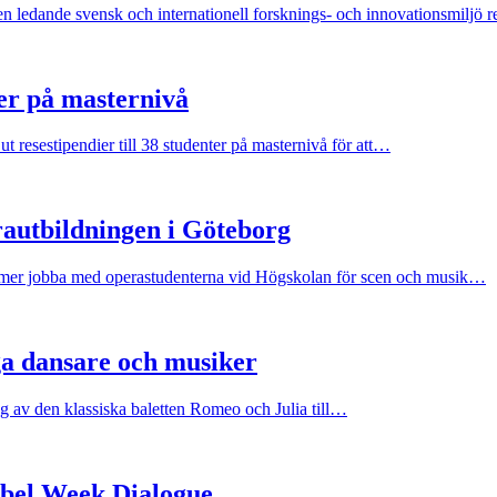
n ledande svensk och internationell forsknings- och innovationsmiljö r
ier på masternivå
 resestipendier till 38 studenter på masternivå för att…
rautbildningen i Göteborg
ommer jobba med operastudenterna vid Högskolan för scen och musik…
ga dansare och musiker
ng av den klassiska baletten Romeo och Julia till…
obel Week Dialogue