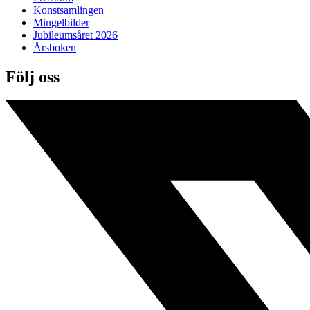
Konstsamlingen
Mingelbilder
Jubileumsåret 2026
Årsboken
Följ oss