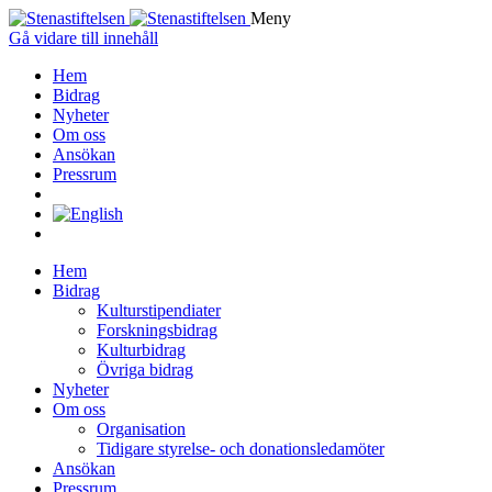
Meny
Gå vidare till innehåll
Hem
Bidrag
Nyheter
Om oss
Ansökan
Pressrum
Hem
Bidrag
Kulturstipendiater
Forskningsbidrag
Kulturbidrag
Övriga bidrag
Nyheter
Om oss
Organisation
Tidigare styrelse- och donationsledamöter
Ansökan
Pressrum