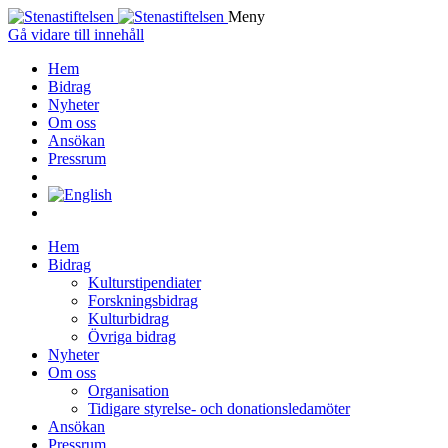
Meny
Gå vidare till innehåll
Hem
Bidrag
Nyheter
Om oss
Ansökan
Pressrum
Hem
Bidrag
Kulturstipendiater
Forskningsbidrag
Kulturbidrag
Övriga bidrag
Nyheter
Om oss
Organisation
Tidigare styrelse- och donationsledamöter
Ansökan
Pressrum