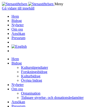
Meny
Gå vidare till innehåll
Hem
Bidrag
Nyheter
Om oss
Ansökan
Pressrum
Hem
Bidrag
Kulturstipendiater
Forskningsbidrag
Kulturbidrag
Övriga bidrag
Nyheter
Om oss
Organisation
Tidigare styrelse- och donationsledamöter
Ansökan
Pressrum