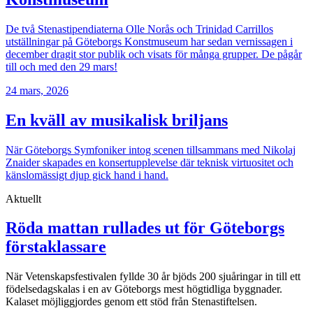
De två Stenastipendiaterna Olle Norås och Trinidad Carrillos
utställningar på Göteborgs Konstmuseum har sedan vernissagen i
december dragit stor publik och visats för många grupper. De pågår
till och med den 29 mars!
24 mars, 2026
En kväll av musikalisk briljans
När Göteborgs Symfoniker intog scenen tillsammans med Nikolaj
Znaider skapades en konsertupplevelse där teknisk virtuositet och
känslomässigt djup gick hand i hand.
Aktuellt
Röda mattan rullades ut för Göteborgs
förstaklassare
När Vetenskapsfestivalen fyllde 30 år bjöds 200 sjuåringar in till ett
födelsedagskalas i en av Göteborgs mest högtidliga byggnader.
Kalaset möjliggjordes genom ett stöd från Stenastiftelsen.