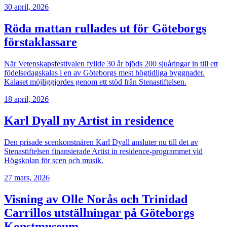
30 april, 2026
Röda mattan rullades ut för Göteborgs
förstaklassare
När Vetenskapsfestivalen fyllde 30 år bjöds 200 sjuåringar in till ett
födelsedagskalas i en av Göteborgs mest högtidliga byggnader.
Kalaset möjliggjordes genom ett stöd från Stenastiftelsen.
18 april, 2026
Karl Dyall ny Artist in residence
Den prisade scenkonstnären Karl Dyall ansluter nu till det av
Stenastiftelsen finansierade Artist in residence-programmet vid
Högskolan för scen och musik.
27 mars, 2026
Visning av Olle Norås och Trinidad
Carrillos utställningar på Göteborgs
Konstmuseum