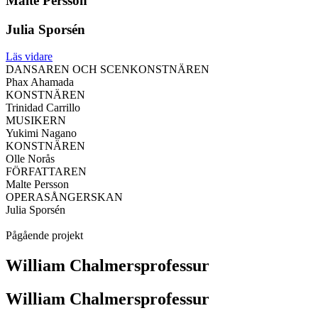
Malte Persson
Julia Sporsén
Läs vidare
DANSAREN OCH SCENKONSTNÄREN
Phax Ahamada
KONSTNÄREN
Trinidad Carrillo
MUSIKERN
Yukimi Nagano
KONSTNÄREN
Olle Norås
FÖRFATTAREN
Malte Persson
OPERASÅNGERSKAN
Julia Sporsén
Pågående projekt
William Chalmersprofessur
William Chalmers­professur