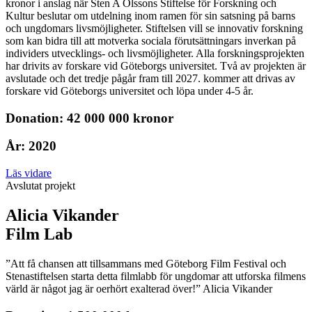
kronor i anslag när Sten A Olssons Stiftelse för Forskning och
Kultur beslutar om utdelning inom ramen för sin satsning på barns
och ungdomars livsmöjligheter. Stiftelsen vill se innovativ forskning
som kan bidra till att motverka sociala förutsättningars inverkan på
individers utvecklings- och livsmöjligheter. Alla forskningsprojekten
har drivits av forskare vid Göteborgs universitet. Två av projekten är
avslutade och det tredje pågår fram till 2027. kommer att drivas av
forskare vid Göteborgs universitet och löpa under 4-5 år.
Donation: 42 000 000 kronor
År: 2020
Läs vidare
Avslutat projekt
Alicia Vikander
Film Lab
”Att få chansen att tillsammans med Göteborg Film Festival och
Stenastiftelsen starta detta filmlabb för ungdomar att utforska filmens
värld är något jag är oerhört exalterad över!” Alicia Vikander