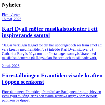
Nyheter
Fler nyheter
16 maj, 2026
Karl Dyall möter musikalstudenter i ett
inspirerande samtal
”Jag är verkligen taggad för det här uppdraget och ser fram emot att
vara kreativ med framtiden”, så inledde Karl Dyall sitt svar på
Catharina Bergils fråga om hur första dagen som gästlärare med
musikalstudenterna på Högskolan för scen och musik hade varit.
2 maj, 2026
Föreställningen Framtiden visade kraften
i öppen scenkonst
Föreställningen Framtiden, framförd av Bataljonen drop-in, blev en
kväll fylld av sång, dans och starka sceniska uttryck som berörde
publiken på djupet.