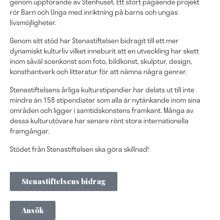
genom uppförande av Stenhuset. Ett stort pågående projekt
rör Barn och Unga med inriktning på barns och ungas
livsmöjligheter.
Genom sitt stöd har Stenastiftelsen bidragit till ett mer
dynamiskt kulturliv vilket inneburit att en utveckling har skett
inom såväl scenkonst som foto, bildkonst, skulptur, design,
konsthantverk och litteratur för att nämna några genrer.
Stenastiftelsens årliga kulturstipendier har delats ut till inte
mindre än 158 stipendiater som alla är nytänkande inom sina
områden och ligger i samtidskonstens framkant. Många av
dessa kulturutövare har senare rönt stora internationella
framgångar.
Stödet från Stenastiftelsen ska göra skillnad!
Stenastiftelsens bidrag
Ansök