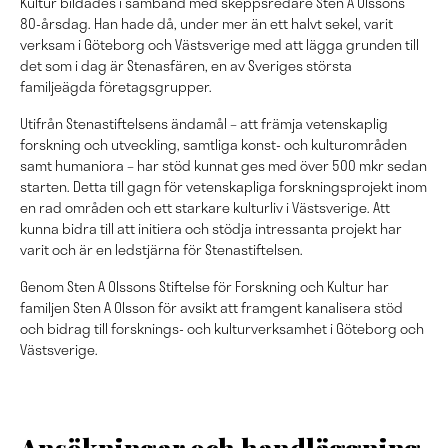
Kultur bildades i samband med skeppsredare Sten A Olssons
80-årsdag. Han
hade då, under mer än ett halvt sekel, varit
verksam i Göteborg och Västsverige med att lägga grunden till
det som i dag är Stenasfären, en av Sveriges största
familjeägda företagsgrupper.
Utifrån Stenastiftelsens ändamål – att främja vetenskaplig
forskning och utveckling, samtliga konst- och kulturområden
samt humaniora – har stöd kunnat ges med över 500 mkr sedan
starten. Detta till gagn för vetenskapliga forskningsprojekt inom
en rad områden och ett starkare kulturliv i Västsverige. Att
kunna bidra till att initiera och stödja intressanta projekt har
varit och är en ledstjärna för Stenastiftelsen.
Genom Sten A Olssons Stiftelse för Forskning och Kultur har
familjen Sten A Olsson för avsikt att framgent kanalisera stöd
och bidrag till forsknings- och kulturverksamhet i Göteborg och
Västsverige.