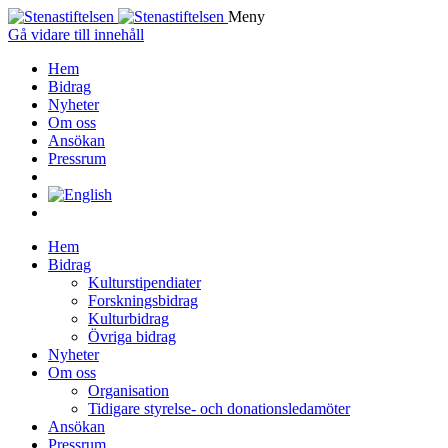
Meny
Gå vidare till innehåll
Hem
Bidrag
Nyheter
Om oss
Ansökan
Pressrum
Hem
Bidrag
Kulturstipendiater
Forskningsbidrag
Kulturbidrag
Övriga bidrag
Nyheter
Om oss
Organisation
Tidigare styrelse- och donationsledamöter
Ansökan
Pressrum