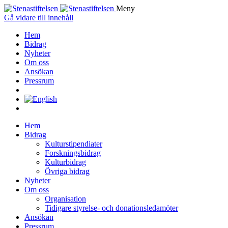
Meny
Gå vidare till innehåll
Hem
Bidrag
Nyheter
Om oss
Ansökan
Pressrum
Hem
Bidrag
Kulturstipendiater
Forskningsbidrag
Kulturbidrag
Övriga bidrag
Nyheter
Om oss
Organisation
Tidigare styrelse- och donationsledamöter
Ansökan
Pressrum