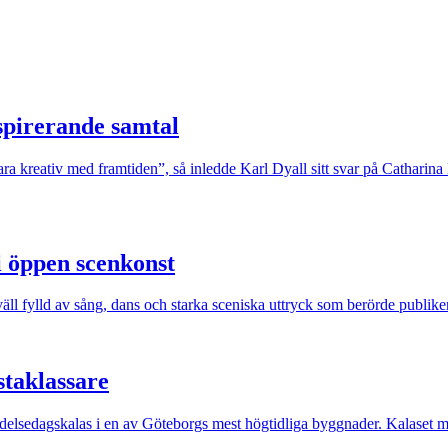
nspirerande samtal
ara kreativ med framtiden”, så inledde Karl Dyall sitt svar på Catharin
i öppen scenkonst
äll fylld av sång, dans och starka sceniska uttryck som berörde publike
staklassare
 födelsedagskalas i en av Göteborgs mest högtidliga byggnader. Kalaset mö