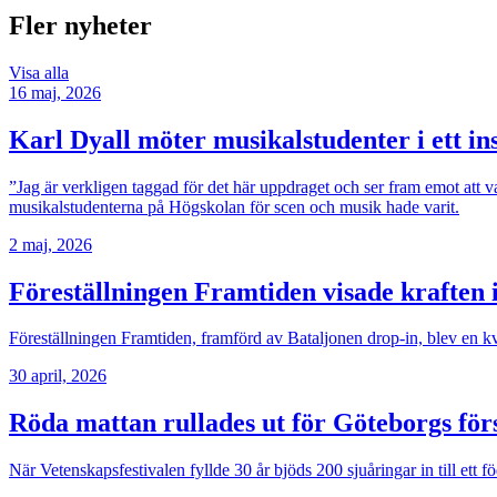
Fler nyheter
Visa alla
16 maj, 2026
Karl Dyall möter musikalstudenter i ett i
”Jag är verkligen taggad för det här uppdraget och ser fram emot att v
musikalstudenterna på Högskolan för scen och musik hade varit.
2 maj, 2026
Föreställningen Framtiden visade kraften 
Föreställningen Framtiden, framförd av Bataljonen drop-in, blev en kv
30 april, 2026
Röda mattan rullades ut för Göteborgs för
När Vetenskapsfestivalen fyllde 30 år bjöds 200 sjuåringar in till ett