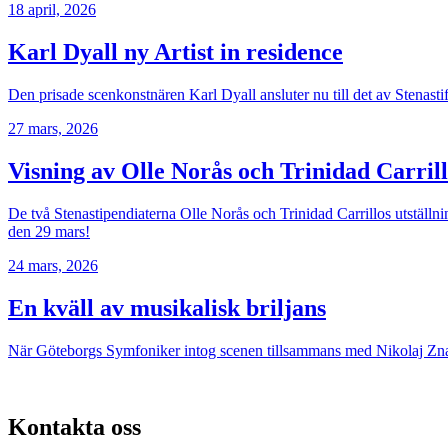
18 april, 2026
Karl Dyall ny Artist in residence
Den prisade scenkonstnären Karl Dyall ansluter nu till det av Stenast
27 mars, 2026
Visning av Olle Norås och Trinidad Carri
De två Stenastipendiaterna Olle Norås och Trinidad Carrillos utställ
den 29 mars!
24 mars, 2026
En kväll av musikalisk briljans
När Göteborgs Symfoniker intog scenen tillsammans med Nikolaj Znaid
Kontakta oss