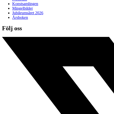
Konstsamlingen
Mingelbilder
Jubileumsåret 2026
Årsboken
Följ oss