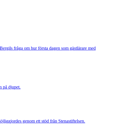
a Bergils fråga om hur första dagen som gästlärare med
n på djupet.
jliggjordes genom ett stöd från Stenastiftelsen.