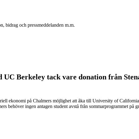
oton, bidrag och pressmeddelanden m.m.
C Berkeley tack vare donation från Stena
riell ekonomi på Chalmers möjlighet att åka till University of Californ
halmers behöver ingen antagen student avstå från sommarprogrammet på 