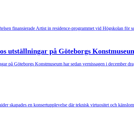
iftelsen finansierade Artist in residence-programmet vid Högskolan för 
llos utställningar på Göteborgs Konstmuseu
ningar på Göteborgs Konstmuseum har sedan vernissagen i december dragi
er skapades en konsertupplevelse där teknisk virtuositet och känslomä