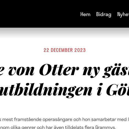
Hem
Bidrag
Nyhe
22 DECEMBER 2023
e von Otter ny gäs
utbildningen i Gö
ges mest framstående operasångare och hon samarbetar med le
inom olika genrer och har även tilldelats flera Grammys.