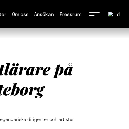
ter
Om oss
Ansökan
Pressrum
tlärare på
teborg
gendariska dirigenter och artister.