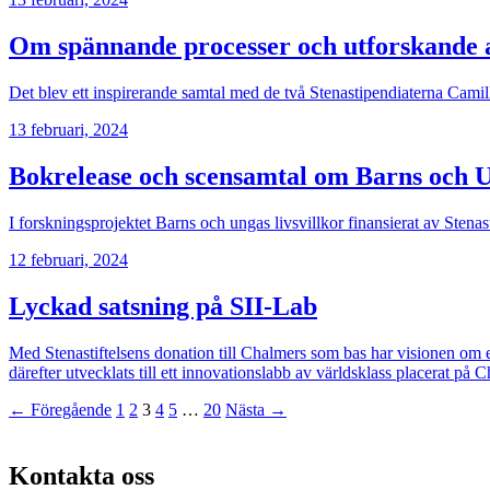
Om spännande processer och utforskande 
Det blev ett inspirerande samtal med de två Stenastipendiaterna Camilla 
13 februari, 2024
Bokrelease och scensamtal om Barns och Un
I forskningsprojektet Barns och ungas livsvillkor finansierat av Stenas
12 februari, 2024
Lyckad satsning på SII-Lab
Med Stenastiftelsens donation till Chalmers som bas har visionen om e
därefter utvecklats till ett innovationslabb av världsklass placerat 
← Föregående
1
2
3
4
5
…
20
Nästa →
Kontakta oss