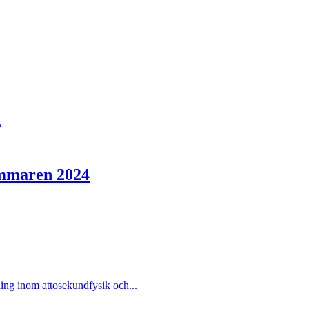
.
sommaren 2024
ing inom attosekundfysik och...