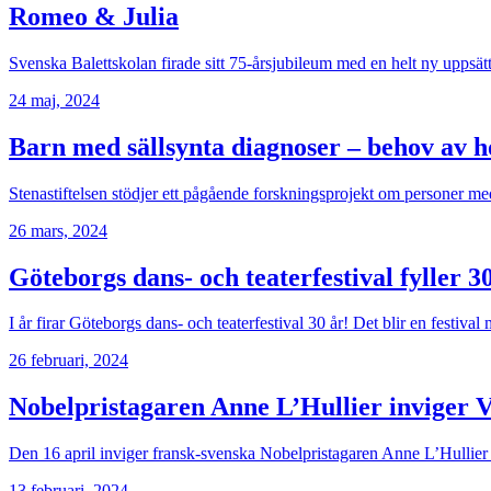
Romeo & Julia
Svenska Balettskolan firade sitt 75-årsjubileum med en helt ny uppsätt
24 maj, 2024
Barn med sällsynta diagnoser – behov av h
Stenastiftelsen stödjer ett pågående forskningsprojekt om personer med
26 mars, 2024
Göteborgs dans- och teaterfestival fyller
I år firar Göteborgs dans- och teaterfestival 30 år! Det blir en festiva
26 februari, 2024
Nobelpristagaren Anne L’Hullier inviger V
Den 16 april inviger fransk-svenska Nobelpristagaren Anne L’Hullier 
13 februari, 2024