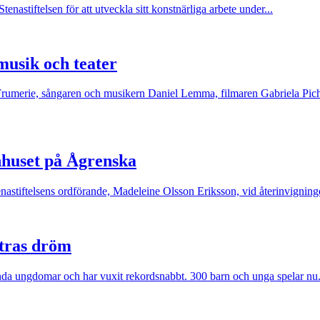
tenastiftelsen för att utveckla sitt konstnärliga arbete under...
 musik och teater
 de Frumerie, sångaren och musikern Daniel Lemma, filmaren Gabriela 
nhuset på Ågrenska
nastiftelsens ordförande, Madeleine Olsson Eriksson, vid återinvigni
stras dröm
da ungdomar och har vuxit rekordsnabbt. 300 barn och unga spelar nu.