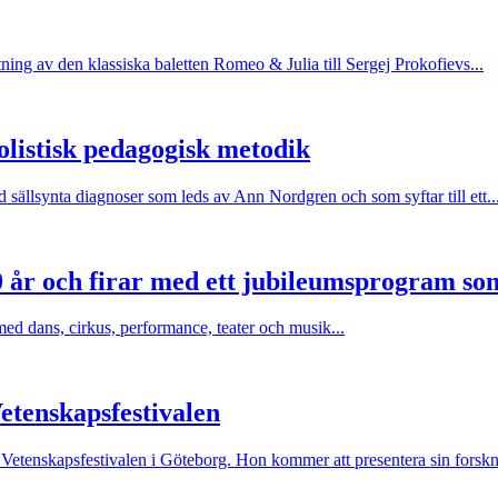
ning av den klassiska baletten Romeo & Julia till Sergej Prokofievs...
olistisk pedagogisk metodik
 sällsynta diagnoser som leds av Ann Nordgren och som syftar till ett..
 30 år och firar med ett jubileumsprogram 
l med dans, cirkus, performance, teater och musik...
etenskapsfestivalen
Vetenskapsfestivalen i Göteborg. Hon kommer att presentera sin forskn