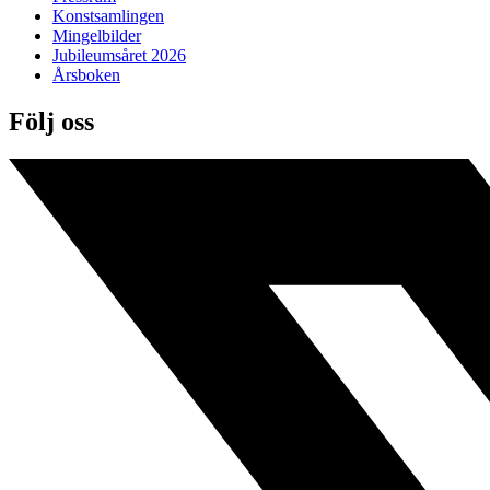
Konstsamlingen
Mingelbilder
Jubileumsåret 2026
Årsboken
Följ oss