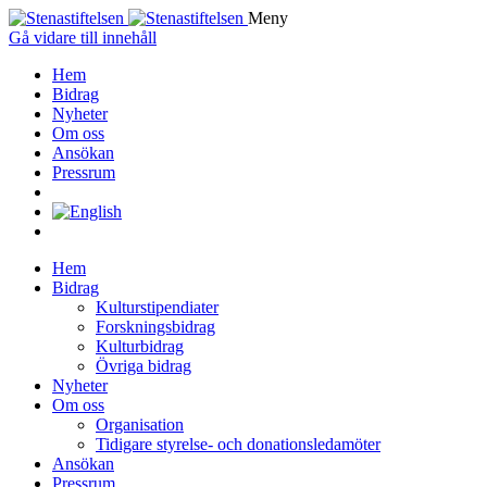
Meny
Gå vidare till innehåll
Hem
Bidrag
Nyheter
Om oss
Ansökan
Pressrum
Hem
Bidrag
Kulturstipendiater
Forskningsbidrag
Kulturbidrag
Övriga bidrag
Nyheter
Om oss
Organisation
Tidigare styrelse- och donationsledamöter
Ansökan
Pressrum