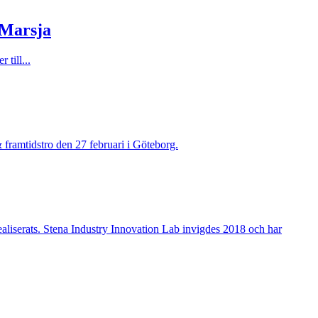
 Marsja
 till...
& framtidstro den 27 februari i Göteborg.
ealiserats. Stena Industry Innovation Lab invigdes 2018 och har