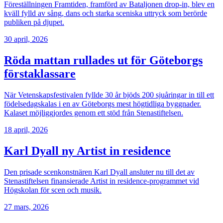
Föreställningen Framtiden, framförd av Bataljonen drop-in, blev en
kväll fylld av sång, dans och starka sceniska uttryck som berörde
publiken på djupet.
30 april, 2026
Röda mattan rullades ut för Göteborgs
förstaklassare
När Vetenskapsfestivalen fyllde 30 år bjöds 200 sjuåringar in till ett
födelsedagskalas i en av Göteborgs mest högtidliga byggnader.
Kalaset möjliggjordes genom ett stöd från Stenastiftelsen.
18 april, 2026
Karl Dyall ny Artist in residence
Den prisade scenkonstnären Karl Dyall ansluter nu till det av
Stenastiftelsen finansierade Artist in residence-programmet vid
Högskolan för scen och musik.
27 mars, 2026