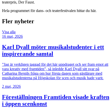
teaterpris, Der Faust.
Hela programmet för dans- och teaterfestivalen hittar du här.
Fler nyheter
Visa alla
16 maj, 2026
Karl Dyall möter musikalstudenter i ett
inspirerande samtal
”Jag är verkligen taggad för det här uppdraget och ser fram emot att
vara kreativ med framtiden”, så inledde Karl Dyall sitt svar på
Catharina Bergils fråga om hur första dagen som gästlärare med
musikalstudenterna på Högskolan för scen och musik hade varit.
2 maj, 2026
Föreställningen Framtiden visade kraften
i öppen scenkonst