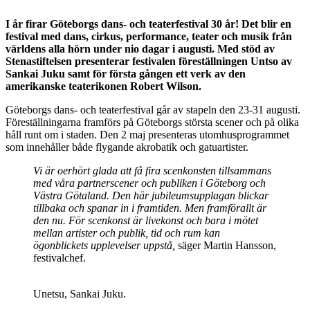
I år firar Göteborgs dans- och teaterfestival 30 år! Det blir en
festival med dans, cirkus, performance, teater och musik från
världens alla hörn under nio dagar i augusti. Med stöd av
Stenastiftelsen presenterar festivalen
föreställningen Untso av
Sankai Juku samt för första gången ett verk av den
amerikanske teaterikonen Robert Wilson.
Göteborgs dans- och teaterfestival går av stapeln den 23-31 augusti.
Föreställningarna framförs på Göteborgs största scener och på olika
håll runt om i staden. Den 2 maj presenteras utomhusprogrammet
som innehåller både flygande akrobatik och gatuartister.
Vi är oerhört glada att få fira scenkonsten tillsammans
med våra partnerscener och publiken i Göteborg och
Västra Götaland. Den här jubileumsupplagan blickar
tillbaka och spanar in i framtiden. Men framförallt är
den nu. För scenkonst är livekonst och bara i mötet
mellan artister och publik, tid och rum kan
ögonblickets upplevelser uppstå,
säger Martin Hansson,
festivalchef.
Unetsu, Sankai Juku.