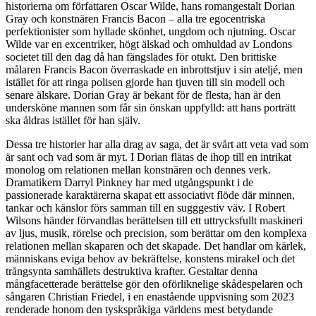
historierna om författaren Oscar Wilde, hans romangestalt Dorian
Gray och konstnären Francis Bacon – alla tre egocentriska
perfektionister som hyllade skönhet, ungdom och njutning. Oscar
Wilde var en excentriker, högt älskad och omhuldad av Londons
societet till den dag då han fängslades för otukt. Den brittiske
målaren Francis Bacon överraskade en inbrottstjuv i sin ateljé, men
istället för att ringa polisen gjorde han tjuven till sin modell och
senare älskare. Dorian Gray är bekant för de flesta, han är den
undersköne mannen som får sin önskan uppfylld: att hans porträtt
ska åldras istället för han själv.
Dessa tre historier har alla drag av saga, det är svårt att veta vad som
är sant och vad som är myt. I Dorian flätas de ihop till en intrikat
monolog om relationen mellan konstnären och dennes verk.
Dramatikern Darryl Pinkney har med utgångspunkt i de
passionerade karaktärerna skapat ett associativt flöde där minnen,
tankar och känslor förs samman till en sugggestiv väv. I Robert
Wilsons händer förvandlas berättelsen till ett uttrycksfullt maskineri
av ljus, musik, rörelse och precision, som berättar om den komplexa
relationen mellan skaparen och det skapade. Det handlar om kärlek,
människans eviga behov av bekräftelse, konstens mirakel och det
trångsynta samhällets destruktiva krafter. Gestaltar denna
mångfacetterade berättelse gör den oförliknelige skådespelaren och
sångaren Christian Friedel, i en enastående uppvisning som 2023
renderade honom den tyskspråkiga världens mest betydande