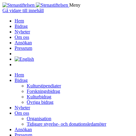
Meny
Gå vidare till innehåll
Hem
Bidrag
Nyheter
Om oss
Ansökan
Pressrum
Hem
Bidrag
Kulturstipendiater
Forskningsbidrag
Kulturbidrag
Övriga bidrag
Nyheter
Om oss
Organisation
Tidigare styrelse- och donationsledamöter
Ansökan
Pressrum