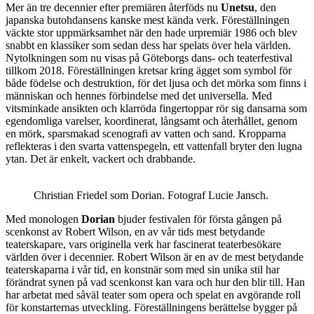
Mer än tre decennier efter premiären återföds nu
Unetsu
, den
japanska butohdansens kanske mest kända verk. Föreställningen
väckte stor uppmärksamhet när den hade urpremiär 1986 och blev
snabbt en klassiker som sedan dess har spelats över hela världen.
Nytolkningen som nu visas på Göteborgs dans- och teaterfestival
tillkom 2018. Föreställningen kretsar kring ägget som symbol för
både födelse och destruktion, för det ljusa och det mörka som finns i
människan och hennes förbindelse med det universella. Med
vitsminkade ansikten och klarröda fingertoppar rör sig dansarna som
egendomliga varelser, koordinerat, långsamt och återhållet, genom
en mörk, sparsmakad scenografi av vatten och sand. Kropparna
reflekteras i den svarta vattenspegeln, ett vattenfall bryter den lugna
ytan. Det är enkelt, vackert och drabbande.
Christian Friedel som Dorian. Fotograf Lucie Jansch.
Med monologen
Dorian
bjuder festivalen för första gången på
scenkonst av Robert Wilson, en av vår tids mest betydande
teaterskapare, vars originella verk har fascinerat teaterbesökare
världen över i decennier. Robert Wilson är en av de mest betydande
teaterskaparna i vår tid, en konstnär som med sin unika stil har
förändrat synen på vad scenkonst kan vara och hur den blir till. Han
har arbetat med såväl teater som opera och spelat en avgörande roll
för konstarternas utveckling. Föreställningens berättelse bygger på