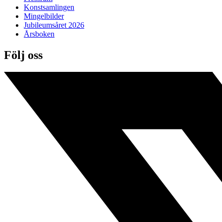
Konstsamlingen
Mingelbilder
Jubileumsåret 2026
Årsboken
Följ oss