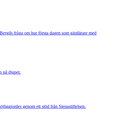
a Bergils fråga om hur första dagen som gästlärare med
n på djupet.
jliggjordes genom ett stöd från Stenastiftelsen.