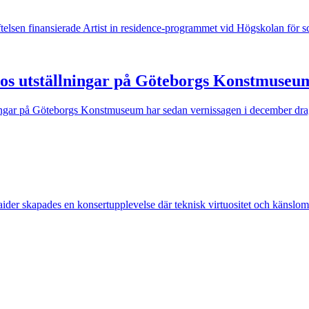
iftelsen finansierade Artist in residence-programmet vid Högskolan för 
llos utställningar på Göteborgs Konstmuseu
ningar på Göteborgs Konstmuseum har sedan vernissagen i december dragi
er skapades en konsertupplevelse där teknisk virtuositet och känslomä