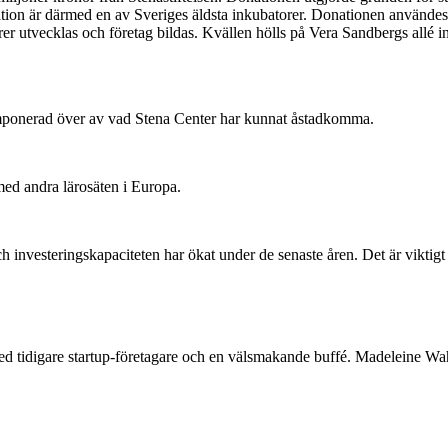
n är därmed en av Sveriges äldsta inkubatorer. Donationen användes fra
örer utvecklas och företag bildas. Kvällen hölls på Vera Sandbergs allé
 imponerad över av vad Stena Center har kunnat åstadkomma.
 med andra lärosäten i Europa.
h investeringskapaciteten har ökat under de senaste åren. Det är viktigt
d tidigare startup-företagare och en välsmakande buffé. Madeleine Wah