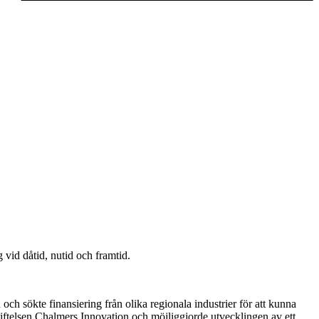
id dåtid, nutid och framtid.
ch sökte finansiering från olika regionala industrier för att kunna
iftelsen Chalmers Innovation och möjliggjorde utvecklingen av ett