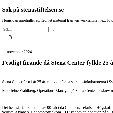
Sök på stenastiftelsen.se
Hemsidan innehåller ett gediget material från vår verksamhet t.ex. f
11 november 2024
Festligt firande då Stena Center fyllde 25 å
Stena Center firar i år 25 år, en av de första start up-inkubatorerna i S
Madeleine Wahlberg, Operations Manager på Stena Center, beskrev my
Det hela startade i mitten av 90-talet då Chalmers Tekniska Högskola i
verkställa planen. Genombrottet kom 1997 genom en donation på 51 mil