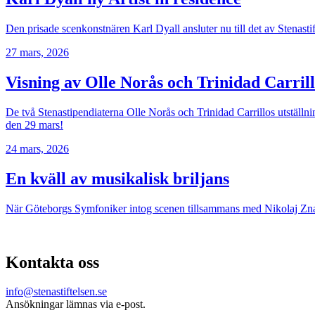
Den prisade scenkonstnären Karl Dyall ansluter nu till det av Stenast
27 mars, 2026
Visning av Olle Norås och Trinidad Carri
De två Stenastipendiaterna Olle Norås och Trinidad Carrillos utställ
den 29 mars!
24 mars, 2026
En kväll av musikalisk briljans
När Göteborgs Symfoniker intog scenen tillsammans med Nikolaj Znaid
Kontakta oss
info@stenastiftelsen.se
Ansökningar lämnas via e-post.