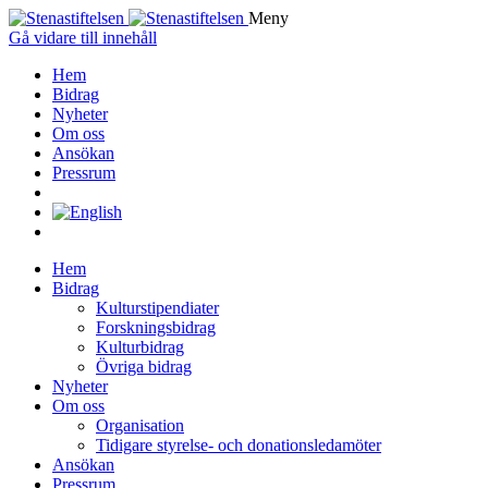
Meny
Gå vidare till innehåll
Hem
Bidrag
Nyheter
Om oss
Ansökan
Pressrum
Hem
Bidrag
Kulturstipendiater
Forskningsbidrag
Kulturbidrag
Övriga bidrag
Nyheter
Om oss
Organisation
Tidigare styrelse- och donationsledamöter
Ansökan
Pressrum