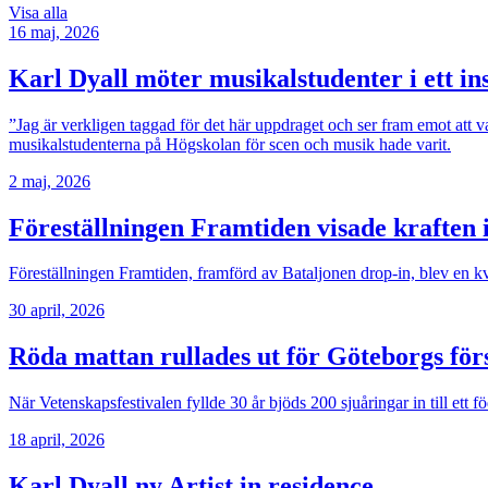
Visa alla
16 maj, 2026
Karl Dyall möter musikalstudenter i ett i
”Jag är verkligen taggad för det här uppdraget och ser fram emot att v
musikalstudenterna på Högskolan för scen och musik hade varit.
2 maj, 2026
Föreställningen Framtiden visade kraften 
Föreställningen Framtiden, framförd av Bataljonen drop-in, blev en kv
30 april, 2026
Röda mattan rullades ut för Göteborgs för
När Vetenskapsfestivalen fyllde 30 år bjöds 200 sjuåringar in till ett
18 april, 2026
Karl Dyall ny Artist in residence