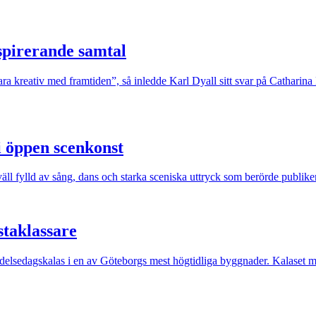
nspirerande samtal
ara kreativ med framtiden”, så inledde Karl Dyall sitt svar på Catharin
i öppen scenkonst
äll fylld av sång, dans och starka sceniska uttryck som berörde publike
staklassare
 födelsedagskalas i en av Göteborgs mest högtidliga byggnader. Kalaset mö