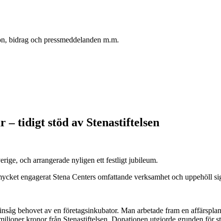
oton, bidrag och pressmeddelanden m.m.
r – tidigt stöd av Stenastiftelsen
verige, och arrangerade nyligen ett festligt jubileum.
cket engagerat Stena Centers omfattande verksamhet och uppehöll sig v
nsåg behovet av en företagsinkubator. Man arbetade fram en affärsplan o
joner kronor från Stenastiftelsen. Donationen utgjorde grunden för st