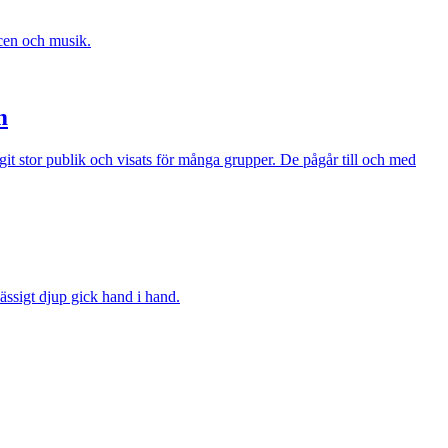
scen och musik.
m
t stor publik och visats för många grupper. De pågår till och med
ssigt djup gick hand i hand.