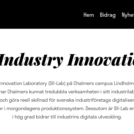
Hem
Bidrag
Nyhe
Industry Innovat
 Innovation Laboratory (SII-Lab) på Chalmers campus Lindholm
 har Chalmers kunnat tredubbla verksamheten i sitt industrilabb
h göra reell skillnad för svenska industriföretags digitaliser
er i morgondagens produktionssystem. Dessutom är SII-Lab en
i hög grad bidrar till industrins digitala utveckling.