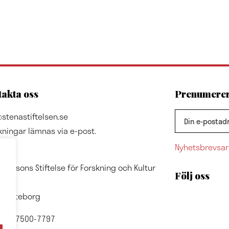
akta oss
Prenumerera
stenastiftelsen.se
kningar lämnas via e-post.
Nyhetsbrevsar
ss
A Olssons Stiftelse för Forskning och Kultur
Följ oss
7024
1 Göteborg
nr: 857500-7797