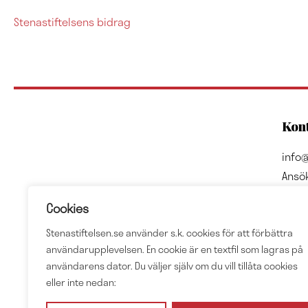
Stenastiftelsens bidrag
Kont
info@
Ansö
Adre
Cookies
Sten 
Stenastiftelsen.se använder s.k. cookies för att förbättra
Box 
användarupplevelsen. En cookie är en textfil som lagras på
4023
användarens dator. Du väljer själv om du vill tillåta cookies
eller inte nedan:
Org.