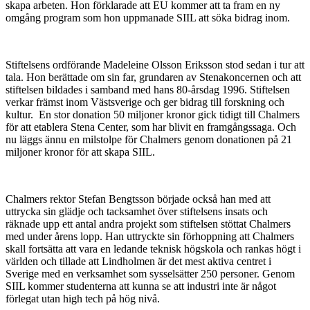
skapa arbeten. Hon förklarade att EU kommer att ta fram en ny
omgång program som hon uppmanade SIIL att söka bidrag inom.
Stiftelsens ordförande Madeleine Olsson Eriksson stod sedan i tur att
tala. Hon berättade om sin far, grundaren av Stenakoncernen och att
stiftelsen bildades i samband med hans 80-årsdag 1996. Stiftelsen
verkar främst inom Västsverige och ger bidrag till forskning och
kultur. En stor donation 50 miljoner kronor gick tidigt till Chalmers
för att etablera Stena Center, som har blivit en framgångssaga. Och
nu läggs ännu en milstolpe för Chalmers genom donationen på 21
miljoner kronor för att skapa SIIL.
Chalmers rektor Stefan Bengtsson började också han med att
uttrycka sin glädje och tacksamhet över stiftelsens insats och
räknade upp ett antal andra projekt som stiftelsen stöttat Chalmers
med under årens lopp. Han uttryckte sin förhoppning att Chalmers
skall fortsätta att vara en ledande teknisk högskola och rankas högt i
världen och tillade att Lindholmen är det mest aktiva centret i
Sverige med en verksamhet som sysselsätter 250 personer. Genom
SIIL kommer studenterna att kunna se att industri inte är något
förlegat utan high tech på hög nivå.