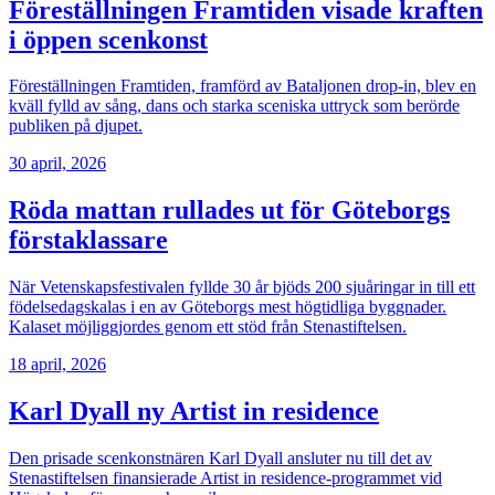
Föreställningen Framtiden visade kraften
i öppen scenkonst
Föreställningen Framtiden, framförd av Bataljonen drop-in, blev en
kväll fylld av sång, dans och starka sceniska uttryck som berörde
publiken på djupet.
30 april, 2026
Röda mattan rullades ut för Göteborgs
förstaklassare
När Vetenskapsfestivalen fyllde 30 år bjöds 200 sjuåringar in till ett
födelsedagskalas i en av Göteborgs mest högtidliga byggnader.
Kalaset möjliggjordes genom ett stöd från Stenastiftelsen.
18 april, 2026
Karl Dyall ny Artist in residence
Den prisade scenkonstnären Karl Dyall ansluter nu till det av
Stenastiftelsen finansierade Artist in residence-programmet vid