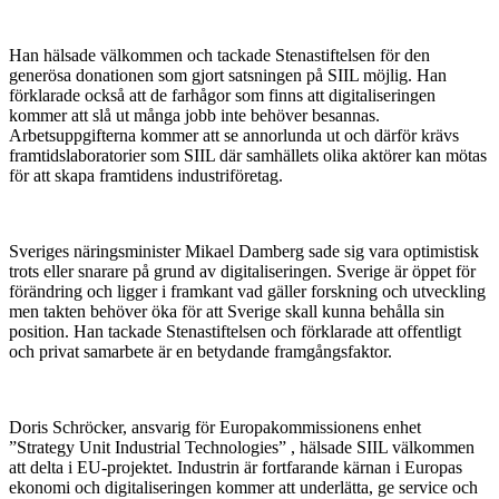
Han hälsade välkommen och tackade Stenastiftelsen för den
generösa donationen som gjort satsningen på SIIL möjlig. Han
förklarade också att de farhågor som finns att digitaliseringen
kommer att slå ut många jobb inte behöver besannas.
Arbetsuppgifterna kommer att se annorlunda ut och därför krävs
framtidslaboratorier som SIIL där samhällets olika aktörer kan mötas
för att skapa framtidens industriföretag.
Sveriges näringsminister Mikael Damberg sade sig vara optimistisk
trots eller snarare på grund av digitaliseringen. Sverige är öppet för
förändring och ligger i framkant vad gäller forskning och utveckling
men takten behöver öka för att Sverige skall kunna behålla sin
position. Han tackade Stenastiftelsen och förklarade att offentligt
och privat samarbete är en betydande framgångsfaktor.
Doris Schröcker, ansvarig för Europakommissionens enhet
”Strategy Unit Industrial Technologies” , hälsade SIIL välkommen
att delta i EU-projektet. Industrin är fortfarande kärnan i Europas
ekonomi och digitaliseringen kommer att underlätta, ge service och