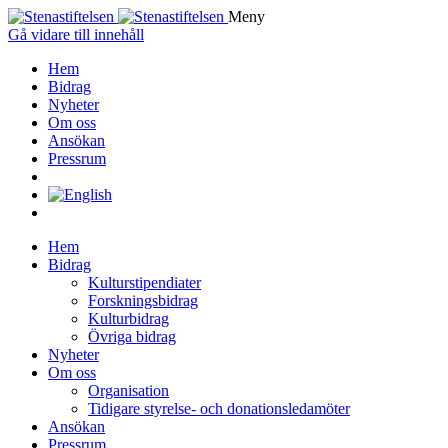
Meny
Gå vidare till innehåll
Hem
Bidrag
Nyheter
Om oss
Ansökan
Pressrum
Hem
Bidrag
Kulturstipendiater
Forskningsbidrag
Kulturbidrag
Övriga bidrag
Nyheter
Om oss
Organisation
Tidigare styrelse- och donationsledamöter
Ansökan
Pressrum