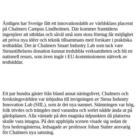
Äntligen har Sverige fått ett innovationslabb av världsklass placerat
på Chalmers Campus Lindholmen. Där kommer framtidens
ingenjörer att utbildas och såväl små som stora företag får möjlighet
att pröva nya idéer och teknik tillsammans med forskare i praktiska
testbäddar. Det är Chalmers Smart Industry Lab som tack vare
Stenastiftelsens donation kunnat tredubbla verksamheten och bli en
nationell resurs, som även ingår i EU-kommissionens nätverk av
testbäddar.
Ett par hundra gäster från bland annat näringslivet, Chalmers och
forskningsvärlden var inbjudna till invigningen av Stena Industry
Innovation Lab (SIIL), som är det nya namnet. Stämningen var hög,
folk trivdes och trängdes med varandra och sorlet nådde ända ut på
gårdsplanen. Alla väntade på den magiska tidpunkten då platserna
skulle vara intagna. På den upphöjda scenen visade sig sedan de
fyra hedersgästerna, ledsagade av professor Johan Stahre ansvarig
för Chalmers nya satsning.