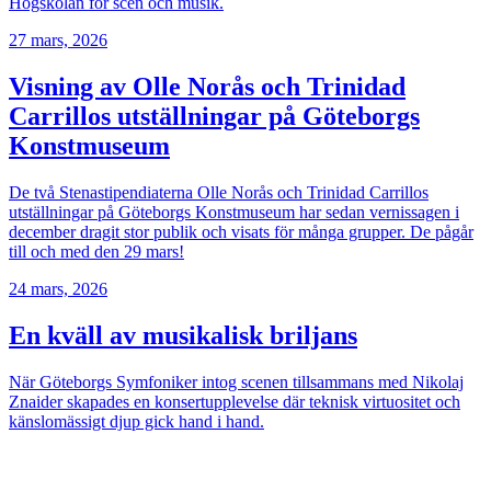
Högskolan för scen och musik.
27 mars, 2026
Visning av Olle Norås och Trinidad
Carrillos utställningar på Göteborgs
Konstmuseum
De två Stenastipendiaterna Olle Norås och Trinidad Carrillos
utställningar på Göteborgs Konstmuseum har sedan vernissagen i
december dragit stor publik och visats för många grupper. De pågår
till och med den 29 mars!
24 mars, 2026
En kväll av musikalisk briljans
När Göteborgs Symfoniker intog scenen tillsammans med Nikolaj
Znaider skapades en konsertupplevelse där teknisk virtuositet och
känslomässigt djup gick hand i hand.