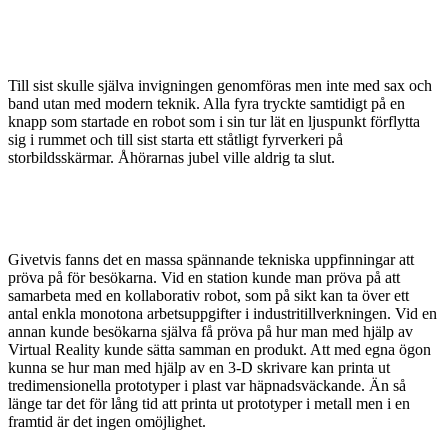
Till sist skulle själva invigningen genomföras men inte med sax och
band utan med modern teknik. Alla fyra tryckte samtidigt på en
knapp som startade en robot som i sin tur lät en ljuspunkt förflytta
sig i rummet och till sist starta ett ståtligt fyrverkeri på
storbildsskärmar. Åhörarnas jubel ville aldrig ta slut.
Givetvis fanns det en massa spännande tekniska uppfinningar att
pröva på för besökarna. Vid en station kunde man pröva på att
samarbeta med en kollaborativ robot, som på sikt kan ta över ett
antal enkla monotona arbetsuppgifter i industritillverkningen. Vid en
annan kunde besökarna själva få pröva på hur man med hjälp av
Virtual Reality kunde sätta samman en produkt. Att med egna ögon
kunna se hur man med hjälp av en 3-D skrivare kan printa ut
tredimensionella prototyper i plast var häpnadsväckande. Än så
länge tar det för lång tid att printa ut prototyper i metall men i en
framtid är det ingen omöjlighet.