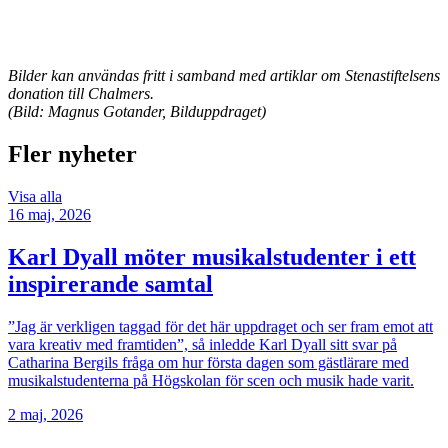
Bilder kan användas fritt i samband med artiklar om Stenastiftelsens
donation till Chalmers.
(Bild: Magnus Gotander, Bilduppdraget)
Fler nyheter
Visa alla
16 maj, 2026
Karl Dyall möter musikalstudenter i ett
inspirerande samtal
”Jag är verkligen taggad för det här uppdraget och ser fram emot att
vara kreativ med framtiden”, så inledde Karl Dyall sitt svar på
Catharina Bergils fråga om hur första dagen som gästlärare med
musikalstudenterna på Högskolan för scen och musik hade varit.
2 maj, 2026