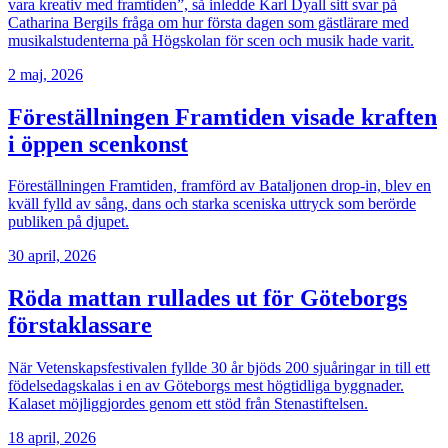
vara kreativ med framtiden”, så inledde Karl Dyall sitt svar på
Catharina Bergils fråga om hur första dagen som gästlärare med
musikalstudenterna på Högskolan för scen och musik hade varit.
2 maj, 2026
Föreställningen Framtiden visade kraften
i öppen scenkonst
Föreställningen Framtiden, framförd av Bataljonen drop-in, blev en
kväll fylld av sång, dans och starka sceniska uttryck som berörde
publiken på djupet.
30 april, 2026
Röda mattan rullades ut för Göteborgs
förstaklassare
När Vetenskapsfestivalen fyllde 30 år bjöds 200 sjuåringar in till ett
födelsedagskalas i en av Göteborgs mest högtidliga byggnader.
Kalaset möjliggjordes genom ett stöd från Stenastiftelsen.
18 april, 2026