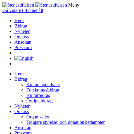
Meny
Gå vidare till innehåll
Hem
Bidrag
Nyheter
Om oss
Ansökan
Pressrum
Hem
Bidrag
Kulturstipendiater
Forskningsbidrag
Kulturbidrag
Övriga bidrag
Nyheter
Om oss
Organisation
Tidigare styrelse- och donationsledamöter
Ansökan
Pressrum