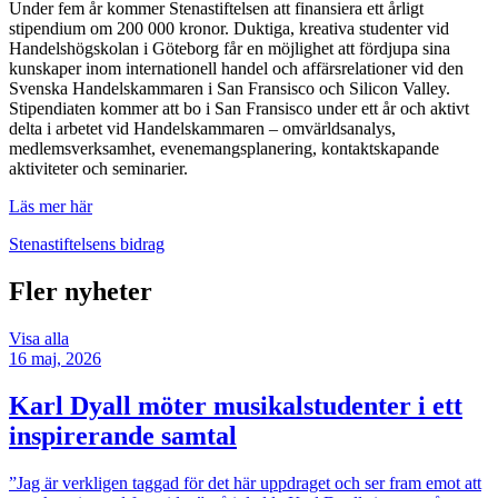
Under fem år kommer Stenastiftelsen att finansiera ett årligt
stipendium om 200 000 kronor. Duktiga, kreativa studenter vid
Handelshögskolan i Göteborg får en möjlighet att fördjupa sina
kunskaper inom internationell handel och affärsrelationer vid den
Svenska Handelskammaren i San Fransisco och Silicon Valley.
Stipendiaten kommer att bo i San Fransisco under ett år och aktivt
delta i arbetet vid Handelskammaren – omvärldsanalys,
medlemsverksamhet, evenemangsplanering, kontaktskapande
aktiviteter och seminarier.
Läs mer här
Stenastiftelsens bidrag
Fler nyheter
Visa alla
16 maj, 2026
Karl Dyall möter musikalstudenter i ett
inspirerande samtal
”Jag är verkligen taggad för det här uppdraget och ser fram emot att