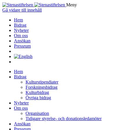
Meny
Gå vidare till innehåll
Hem
Bidrag
Nyheter
Om oss
Ansökan
Pressrum
Hem
Bidrag
Kulturstipendiater
Forskningsbidrag
Kulturbidrag
Övriga bidrag
Nyheter
Om oss
Organisation
Tidigare styrelse- och donationsledamöter
Ansökan
Pressrum