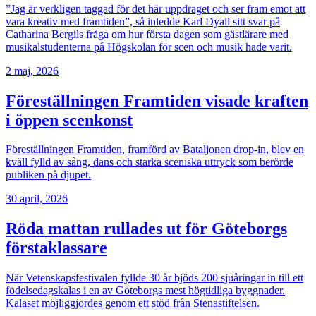
”Jag är verkligen taggad för det här uppdraget och ser fram emot att
vara kreativ med framtiden”, så inledde Karl Dyall sitt svar på
Catharina Bergils fråga om hur första dagen som gästlärare med
musikalstudenterna på Högskolan för scen och musik hade varit.
2 maj, 2026
Föreställningen Framtiden visade kraften
i öppen scenkonst
Föreställningen Framtiden, framförd av Bataljonen drop-in, blev en
kväll fylld av sång, dans och starka sceniska uttryck som berörde
publiken på djupet.
30 april, 2026
Röda mattan rullades ut för Göteborgs
förstaklassare
När Vetenskapsfestivalen fyllde 30 år bjöds 200 sjuåringar in till ett
födelsedagskalas i en av Göteborgs mest högtidliga byggnader.
Kalaset möjliggjordes genom ett stöd från Stenastiftelsen.