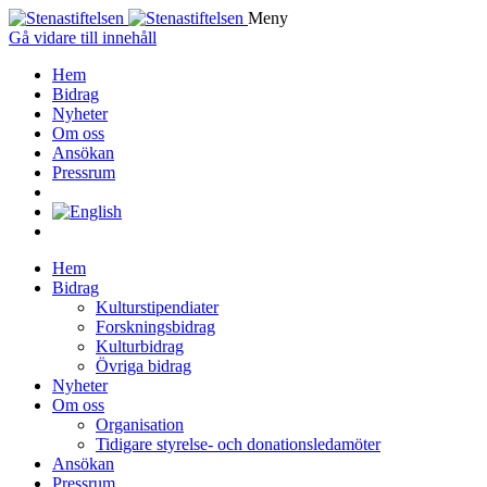
Meny
Gå vidare till innehåll
Hem
Bidrag
Nyheter
Om oss
Ansökan
Pressrum
Hem
Bidrag
Kulturstipendiater
Forskningsbidrag
Kulturbidrag
Övriga bidrag
Nyheter
Om oss
Organisation
Tidigare styrelse- och donationsledamöter
Ansökan
Pressrum