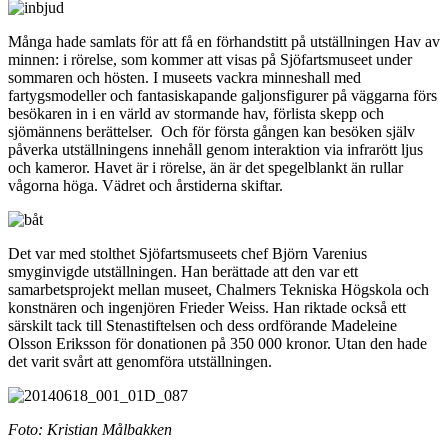
Många hade samlats för att få en förhandstitt på utställningen Hav av
minnen: i rörelse, som kommer att visas på Sjöfartsmuseet under
sommaren och hösten. I museets vackra minneshall med
fartygsmodeller och fantasiskapande galjonsfigurer på väggarna förs
besökaren in i en värld av stormande hav, förlista skepp och
sjömännens berättelser. Och för första gången kan besöken själv
påverka utställningens innehåll genom interaktion via infrarött ljus
och kameror. Havet är i rörelse, än är det spegelblankt än rullar
vågorna höga. Vädret och årstiderna skiftar.
Det var med stolthet Sjöfartsmuseets chef Björn Varenius
smyginvigde utställningen. Han berättade att den var ett
samarbetsprojekt mellan museet, Chalmers Tekniska Högskola och
konstnären och ingenjören Frieder Weiss. Han riktade också ett
särskilt tack till Stenastiftelsen och dess ordförande Madeleine
Olsson Eriksson för donationen på 350 000 kronor. Utan den hade
det varit svårt att genomföra utställningen.
Foto: Kristian Målbakken