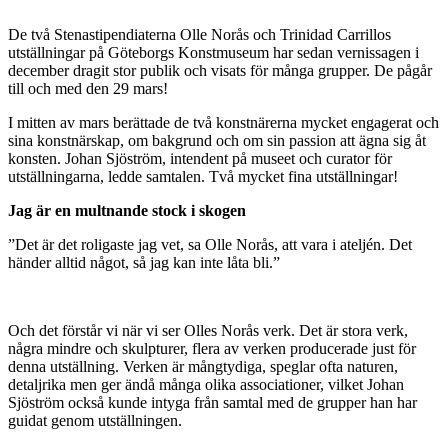
De två Stenastipendiaterna Olle Norås och Trinidad Carrillos
utställningar på Göteborgs Konstmuseum har sedan vernissagen i
december dragit stor publik och visats för många grupper. De pågår
till och med den 29 mars!
I mitten av mars berättade de två konstnärerna mycket engagerat och
sina konstnärskap, om bakgrund och om sin passion att ägna sig åt
konsten. Johan Sjöström, intendent på museet och curator för
utställningarna, ledde samtalen. Två mycket fina utställningar!
Jag är en multnande stock i skogen
”Det är det roligaste jag vet, sa Olle Norås, att vara i ateljén. Det
händer alltid något, så jag kan inte låta bli.”
Och det förstår vi när vi ser Olles Norås verk. Det är stora verk,
några mindre och skulpturer, flera av verken producerade just för
denna utställning. Verken är mångtydiga, speglar ofta naturen,
detaljrika men ger ändå många olika associationer, vilket Johan
Sjöström också kunde intyga från samtal med de grupper han har
guidat genom utställningen.