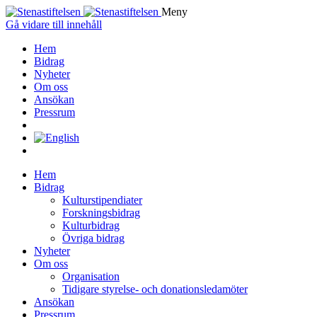
Meny
Gå vidare till innehåll
Hem
Bidrag
Nyheter
Om oss
Ansökan
Pressrum
Hem
Bidrag
Kulturstipendiater
Forskningsbidrag
Kulturbidrag
Övriga bidrag
Nyheter
Om oss
Organisation
Tidigare styrelse- och donationsledamöter
Ansökan
Pressrum