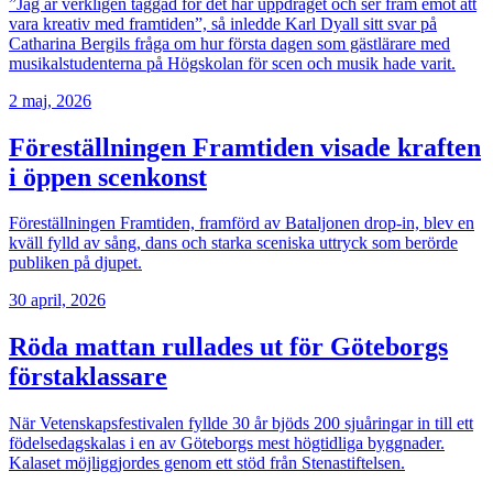
”Jag är verkligen taggad för det här uppdraget och ser fram emot att
vara kreativ med framtiden”, så inledde Karl Dyall sitt svar på
Catharina Bergils fråga om hur första dagen som gästlärare med
musikalstudenterna på Högskolan för scen och musik hade varit.
2 maj, 2026
Föreställningen Framtiden visade kraften
i öppen scenkonst
Föreställningen Framtiden, framförd av Bataljonen drop-in, blev en
kväll fylld av sång, dans och starka sceniska uttryck som berörde
publiken på djupet.
30 april, 2026
Röda mattan rullades ut för Göteborgs
förstaklassare
När Vetenskapsfestivalen fyllde 30 år bjöds 200 sjuåringar in till ett
födelsedagskalas i en av Göteborgs mest högtidliga byggnader.
Kalaset möjliggjordes genom ett stöd från Stenastiftelsen.