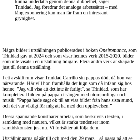
kunna underlätta genom denna dubbelhet, säger
Trinidad. Jag föredrar det analoga arbetssättet – med
lång exponering kan man får fram en intressant
grynighet.
Några bilder i utställningen publicerades i boken
Oneiromance
, som
Trinidad gav ut 2024 och som visar hennes verk 2015-2020, bilder
som inte visats i en utställning tidigare. Flera andra verk är skapade
just till denna utställning.
I ett avskilt rum visar Trinidad Carrillo sin pappas död, då hon var
närvarande. Här vill hon framhålla det lugn som då infann sig hos
henne. ”Jag vill visa att det inte är farligt”, sa Trinidad, som har
kompletterat bilden på pappan i sängen med utomjordingar och
musik. ”Pappa hade sagt ok till att visa bilder från hans sista stund,
och det var viktigt för mig att ha med den upplevelsen.”
Dessa spännande konstnärer arbetar, som beskrivits i texten, i
samklang med naturen, vilket är starka tendenser inom
samtidskonsten just nu. Vi fortsätter att följa dem.
Utställningarna pågår till och med den 29 mars – så passa på att se