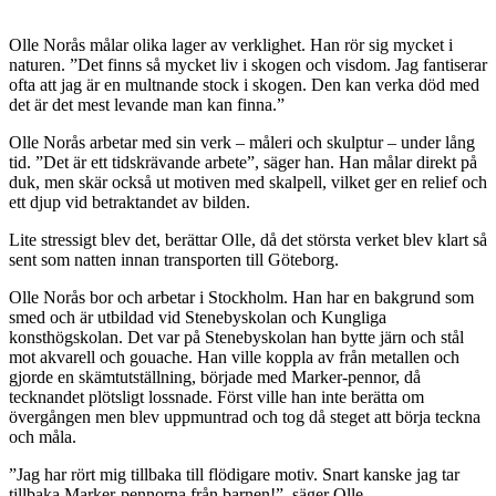
Olle Norås målar olika lager av verklighet. Han rör sig mycket i
naturen. ”Det finns så mycket liv i skogen och visdom. Jag fantiserar
ofta att jag är en multnande stock i skogen. Den kan verka död med
det är det mest levande man kan finna.”
Olle Norås arbetar med sin verk – måleri och skulptur – under lång
tid. ”Det är ett tidskrävande arbete”, säger han. Han målar direkt på
duk, men skär också ut motiven med skalpell, vilket ger en relief och
ett djup vid betraktandet av bilden.
Lite stressigt blev det, berättar Olle, då det största verket blev klart så
sent som natten innan transporten till Göteborg.
Olle Norås bor och arbetar i Stockholm. Han har en bakgrund som
smed och är utbildad vid Stenebyskolan och Kungliga
konsthögskolan. Det var på Stenebyskolan han bytte järn och stål
mot akvarell och gouache. Han ville koppla av från metallen och
gjorde en skämtutställning, började med Marker-pennor, då
tecknandet plötsligt lossnade. Först ville han inte berätta om
övergången men blev uppmuntrad och tog då steget att börja teckna
och måla.
”Jag har rört mig tillbaka till flödigare motiv. Snart kanske jag tar
tillbaka Marker-pennorna från barnen!”, säger Olle.