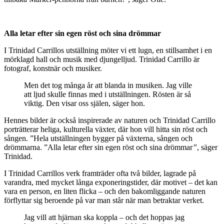
Alla letar efter sin egen röst och sina drömmar
I Trinidad Carrillos utställning möter vi ett lugn, en stillsamhet i en
mörklagd hall och musik med djungelljud. Trinidad Carrillo är
fotograf, konstnär och musiker.
Men det tog många år att blanda in musiken. Jag ville
att ljud skulle finnas med i utställningen. Rösten är så
viktig. Den visar oss själen, säger hon.
Hennes bilder är också inspirerade av naturen och Trinidad Carrillo
porträtterar heliga, kulturella växter, där hon vill hitta sin röst och
sången. ”Hela utställningen bygger på växterna, sången och
drömmarna. ”Alla letar efter sin egen röst och sina drömmar
”
, säger
Trinidad.
I Trinidad Carrillos verk framträder ofta två bilder, lagrade på
varandra, med mycket långa exponeringstider, där motivet – det kan
vara en person, en liten flicka – och den bakomliggande naturen
förflyttar sig beroende på var man står när man betraktar verket.
Jag vill att hjärnan ska koppla – och det hoppas jag