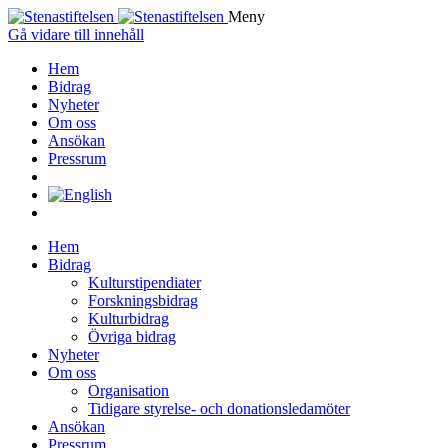
Meny
Gå vidare till innehåll
Hem
Bidrag
Nyheter
Om oss
Ansökan
Pressrum
Hem
Bidrag
Kulturstipendiater
Forskningsbidrag
Kulturbidrag
Övriga bidrag
Nyheter
Om oss
Organisation
Tidigare styrelse- och donationsledamöter
Ansökan
Pressrum