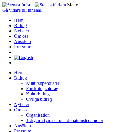
Meny
Gå vidare till innehåll
Hem
Bidrag
Nyheter
Om oss
Ansökan
Pressrum
Hem
Bidrag
Kulturstipendiater
Forskningsbidrag
Kulturbidrag
Övriga bidrag
Nyheter
Om oss
Organisation
Tidigare styrelse- och donationsledamöter
Ansökan
Pressrum