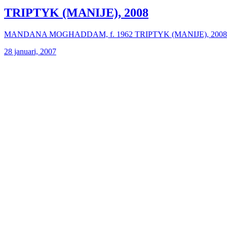
TRIPTYK (MANIJE), 2008
MANDANA MOGHADDAM, f. 1962 TRIPTYK (MANIJE), 2008 Tre färgfot
28 januari, 2007
TRIPTYK (MANIJE), 2008
MANDANA MOGHADDAM, f. 1962 TRIPTYK (MANIJE), 2008 Tre färgfot
28 januari, 2007
TRIPTYK (MANIJE), 2008
MANDANA MOGHADDAM, f. 1962 TRIPTYK (MANIJE), 2008 Tre färgfot
Kontakta oss
info@stenastiftelsen.se
Ansökningar lämnas via e-post.