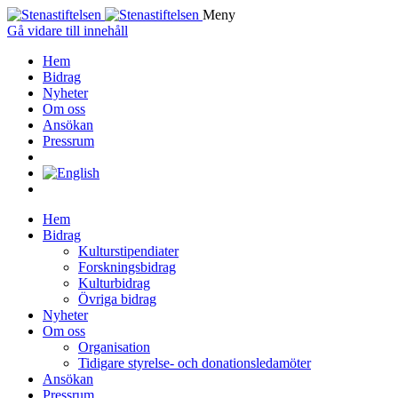
Meny
Gå vidare till innehåll
Hem
Bidrag
Nyheter
Om oss
Ansökan
Pressrum
Hem
Bidrag
Kulturstipendiater
Forskningsbidrag
Kulturbidrag
Övriga bidrag
Nyheter
Om oss
Organisation
Tidigare styrelse- och donationsledamöter
Ansökan
Pressrum