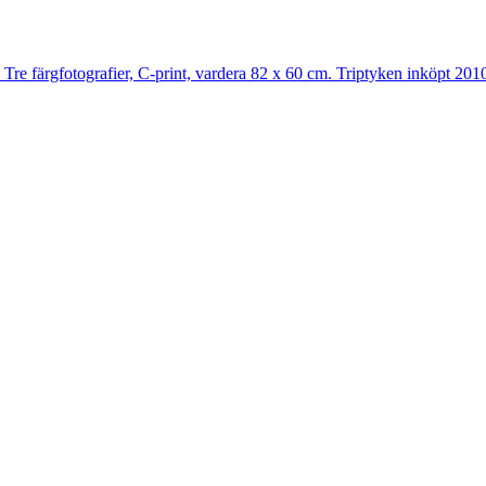
ografier, C-print, vardera 82 x 60 cm. Triptyken inköpt 2010. 
ografier, C-print, vardera 82 x 60 cm. Triptyken inköpt 2010. 
ografier, C-print, vardera 82 x 60 cm. Triptyken inköpt 2010. 