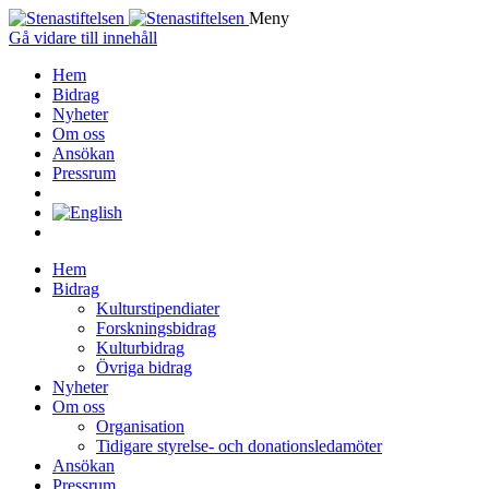
Meny
Gå vidare till innehåll
Hem
Bidrag
Nyheter
Om oss
Ansökan
Pressrum
Hem
Bidrag
Kulturstipendiater
Forskningsbidrag
Kulturbidrag
Övriga bidrag
Nyheter
Om oss
Organisation
Tidigare styrelse- och donationsledamöter
Ansökan
Pressrum