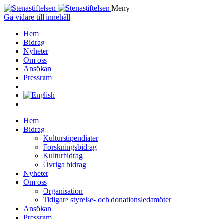
Meny
Gå vidare till innehåll
Hem
Bidrag
Nyheter
Om oss
Ansökan
Pressrum
Hem
Bidrag
Kulturstipendiater
Forskningsbidrag
Kulturbidrag
Övriga bidrag
Nyheter
Om oss
Organisation
Tidigare styrelse- och donationsledamöter
Ansökan
Pressrum