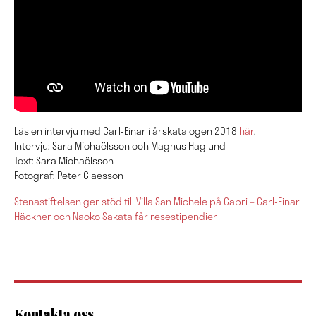
Läs en intervju med Carl-Einar i årskatalogen 2018
här
.
Intervju: Sara Michaëlsson och Magnus Haglund
Text: Sara Michaëlsson
Fotograf: Peter Claesson
Stenastiftelsen ger stöd till Villa San Michele på Capri – Carl-Einar
Häckner och Naoko Sakata får resestipendier
Kontakta oss