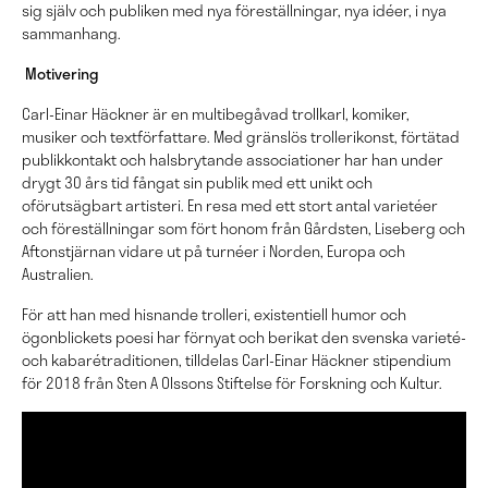
sig själv och publiken med nya föreställningar, nya idéer, i nya
sammanhang.
Motivering
Carl-Einar Häckner är en multibegåvad trollkarl, komiker,
musiker och textförfattare. Med gränslös trollerikonst, förtätad
publikkontakt och halsbrytande associationer har han under
drygt 30 års tid fångat sin publik med ett unikt och
oförutsägbart artisteri. En resa med ett stort antal varietéer
och föreställningar som fört honom från Gårdsten, Liseberg och
Aftonstjärnan vidare ut på turnéer i Norden, Europa och
Australien.
För att han med hisnande trolleri, existentiell humor och
ögonblickets poesi har förnyat och berikat den svenska varieté-
och kabarétraditionen, tilldelas Carl-Einar Häckner stipendium
för 2018 från Sten A Olssons Stiftelse för Forskning och Kultur.