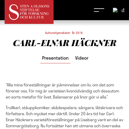
Kulturstipendiater År: 2018
CARL-EINAR HÄCKNER
Presentation
Videor
”Alla mina föreställningar är påminnelser om liv, om det som
förenar oss. För mig är varietéen livsnödvändig och dessutom
en sorts metafor för livet. Balanserar på linor gör vi alla.”
Trollkarl, ståuppkomiker, skådespelare, sångare, låtskrivare och
författare. Och mycket mer därtill. Under 20 års tid har Carl-
Einar Häckners varietéföreställningar på Liseberg varit en del av
Sommargöteborg. Nu fortsätter han att utmana och överraska