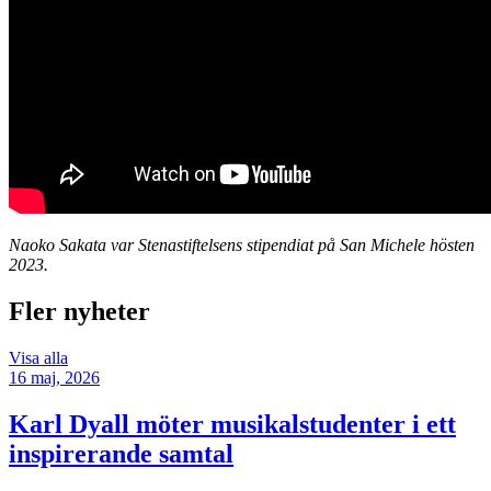
Naoko Sakata var Stenastiftelsens stipendiat på San Michele hösten
2023.
Fler nyheter
Visa alla
16 maj, 2026
Karl Dyall möter musikalstudenter i ett
inspirerande samtal