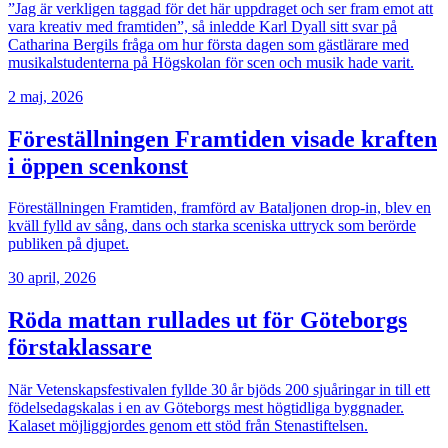
”Jag är verkligen taggad för det här uppdraget och ser fram emot att
vara kreativ med framtiden”, så inledde Karl Dyall sitt svar på
Catharina Bergils fråga om hur första dagen som gästlärare med
musikalstudenterna på Högskolan för scen och musik hade varit.
2 maj, 2026
Föreställningen Framtiden visade kraften
i öppen scenkonst
Föreställningen Framtiden, framförd av Bataljonen drop-in, blev en
kväll fylld av sång, dans och starka sceniska uttryck som berörde
publiken på djupet.
30 april, 2026
Röda mattan rullades ut för Göteborgs
förstaklassare
När Vetenskapsfestivalen fyllde 30 år bjöds 200 sjuåringar in till ett
födelsedagskalas i en av Göteborgs mest högtidliga byggnader.
Kalaset möjliggjordes genom ett stöd från Stenastiftelsen.