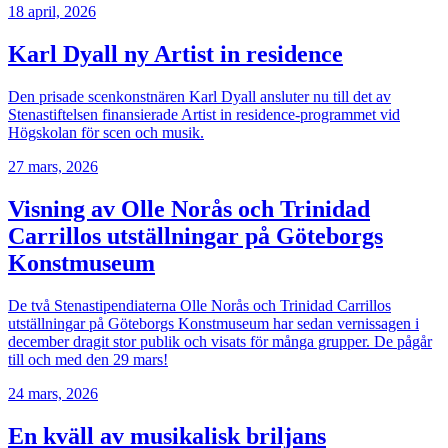
18 april, 2026
Karl Dyall ny Artist in residence
Den prisade scenkonstnären Karl Dyall ansluter nu till det av
Stenastiftelsen finansierade Artist in residence-programmet vid
Högskolan för scen och musik.
27 mars, 2026
Visning av Olle Norås och Trinidad
Carrillos utställningar på Göteborgs
Konstmuseum
De två Stenastipendiaterna Olle Norås och Trinidad Carrillos
utställningar på Göteborgs Konstmuseum har sedan vernissagen i
december dragit stor publik och visats för många grupper. De pågår
till och med den 29 mars!
24 mars, 2026
En kväll av musikalisk briljans