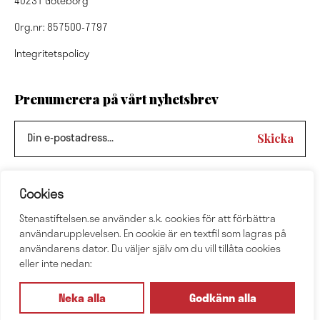
40231 Göteborg
Org.nr: 857500-7797
Integritetspolicy
Prenumerera på vårt nyhetsbrev
Cookies
Nyhetsbrevsarkiv
Stenastiftelsen.se använder s.k. cookies för att förbättra
Följ oss
användarupplevelsen. En cookie är en textfil som lagras på
användarens dator. Du väljer själv om du vill tillåta cookies
eller inte nedan:
Neka alla
Godkänn alla