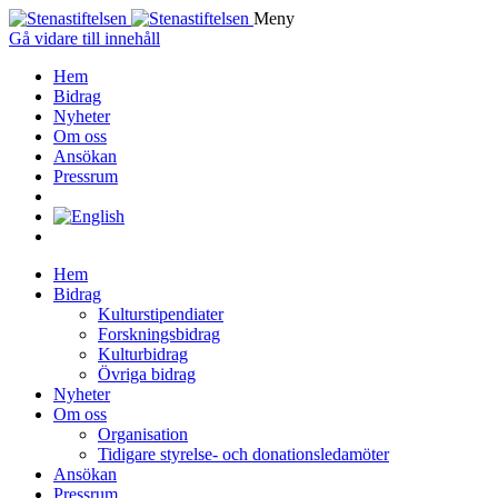
Meny
Gå vidare till innehåll
Hem
Bidrag
Nyheter
Om oss
Ansökan
Pressrum
Hem
Bidrag
Kulturstipendiater
Forskningsbidrag
Kulturbidrag
Övriga bidrag
Nyheter
Om oss
Organisation
Tidigare styrelse- och donationsledamöter
Ansökan
Pressrum