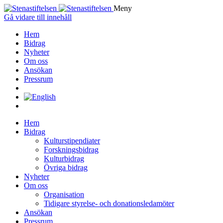
Meny
Gå vidare till innehåll
Hem
Bidrag
Nyheter
Om oss
Ansökan
Pressrum
Hem
Bidrag
Kulturstipendiater
Forskningsbidrag
Kulturbidrag
Övriga bidrag
Nyheter
Om oss
Organisation
Tidigare styrelse- och donationsledamöter
Ansökan
Pressrum