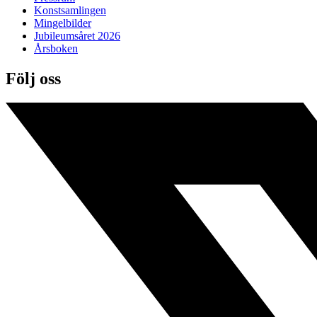
Konstsamlingen
Mingelbilder
Jubileumsåret 2026
Årsboken
Följ oss