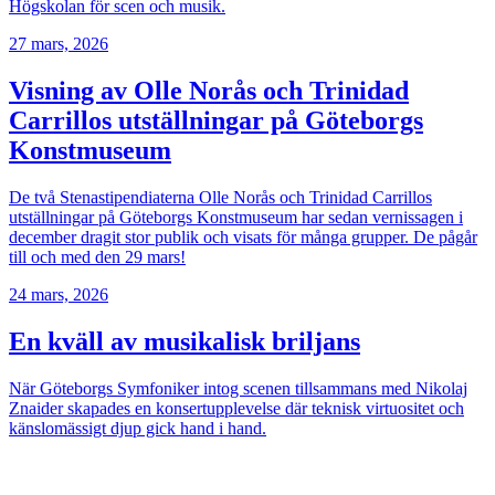
Högskolan för scen och musik.
27 mars, 2026
Visning av Olle Norås och Trinidad
Carrillos utställningar på Göteborgs
Konstmuseum
De två Stenastipendiaterna Olle Norås och Trinidad Carrillos
utställningar på Göteborgs Konstmuseum har sedan vernissagen i
december dragit stor publik och visats för många grupper. De pågår
till och med den 29 mars!
24 mars, 2026
En kväll av musikalisk briljans
När Göteborgs Symfoniker intog scenen tillsammans med Nikolaj
Znaider skapades en konsertupplevelse där teknisk virtuositet och
känslomässigt djup gick hand i hand.