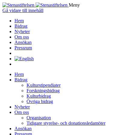
Meny
Gå vidare till innehåll
Hem
Bidrag
Nyheter
Om oss
Ansökan
Pressrum
Hem
Bidrag
Kulturstipendiater
Forskningsbidrag
Kulturbidrag
Övriga bidrag
Nyheter
Om oss
Organisation
Tidigare styrelse- och donationsledamöter
Ansökan
Pressrum