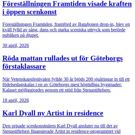
Föreställningen Framtiden visade kraften
i öppen scenkonst
Föreställningen Framtiden, framförd av Bataljonen drop-in, blev en
kväll fylld av sång, dans och starka sceniska uttryck som berörde
publiken på djupet.
30 april, 2026
Röda mattan rullades ut för Göteborgs
förstaklassare
När Vetenskapsfestivalen fyllde 30 år bjöds 200 sjuåringar in till ett
födelsedagskalas i en av Göteborgs mest högtidliga byggnader.
Kalaset möjliggjordes genom ett stöd från Stenastiftelsen.
18 april, 2026
Karl Dyall ny Artist in residence
Den prisade scenkonstnären Karl Dyall ansluter nu till det av
Stenastiftelsen finansierade Artist in residence-programmet vid