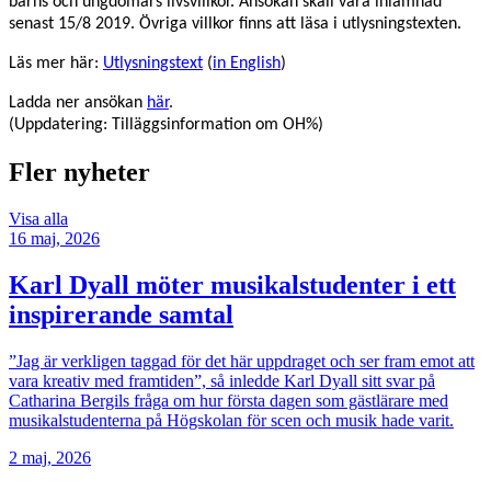
barns och ungdomars livsvillkor. Ansökan skall vara inlämnad
senast 15/8 2019. Övriga villkor finns att läsa i utlysningstexten.
Läs mer här:
Utlysningstext
(
in English
)
Ladda ner ansökan
här
.
(
Uppdatering: Tilläggsinformation om OH%)
Fler nyheter
Visa alla
16 maj, 2026
Karl Dyall möter musikalstudenter i ett
inspirerande samtal
”Jag är verkligen taggad för det här uppdraget och ser fram emot att
vara kreativ med framtiden”, så inledde Karl Dyall sitt svar på
Catharina Bergils fråga om hur första dagen som gästlärare med
musikalstudenterna på Högskolan för scen och musik hade varit.
2 maj, 2026