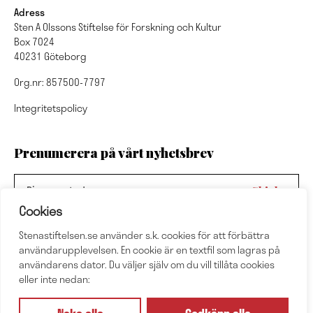
Adress
Sten A Olssons Stiftelse för Forskning och Kultur
Box 7024
40231 Göteborg
Org.nr: 857500-7797
Integritetspolicy
Prenumerera på vårt nyhetsbrev
Cookies
Stenastiftelsen.se använder s.k. cookies för att förbättra
Nyhetsbrevsarkiv
användarupplevelsen. En cookie är en textfil som lagras på
användarens dator. Du väljer själv om du vill tillåta cookies
eller inte nedan:
Följ oss
Neka alla
Godkänn alla