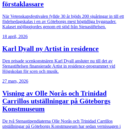
förstaklassare
När Vetenskapsfestivalen fyllde 30 år bjöds 200 sjuåringar in till ett
födelsedagskalas i en av Göteborgs mest högtidliga byggnader.
Kalaset möjliggjordes genom ett stöd från Stenastiftelsen.
18 april, 2026
Karl Dyall ny Artist in residence
Den prisade scenkonstnären Karl Dyall ansluter nu till det av
Stenastiftelsen finansierade Artist in residence-programmet vid
Högskolan för scen och musik.
27 mars, 2026
Visning av Olle Norås och Trinidad
Carrillos utställningar på Göteborgs
Konstmuseum
De två Stenastipendiaterna Olle Norås och Trinidad Carrillos
utställningar på Göteborgs Konstmuseum har sedan vernissagen i