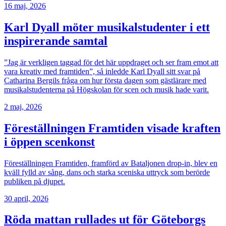
16 maj, 2026
Karl Dyall möter musikalstudenter i ett
inspirerande samtal
”Jag är verkligen taggad för det här uppdraget och ser fram emot att
vara kreativ med framtiden”, så inledde Karl Dyall sitt svar på
Catharina Bergils fråga om hur första dagen som gästlärare med
musikalstudenterna på Högskolan för scen och musik hade varit.
2 maj, 2026
Föreställningen Framtiden visade kraften
i öppen scenkonst
Föreställningen Framtiden, framförd av Bataljonen drop-in, blev en
kväll fylld av sång, dans och starka sceniska uttryck som berörde
publiken på djupet.
30 april, 2026
Röda mattan rullades ut för Göteborgs