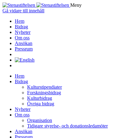
Meny
Gå vidare till innehåll
Hem
Bidrag
Nyheter
Om oss
Ansökan
Pressrum
Hem
Bidrag
Kulturstipendiater
Forskningsbidrag
Kulturbidrag
Övriga bidrag
Nyheter
Om oss
Organisation
Tidigare styrelse- och donationsledamöter
Ansökan
Pressrum