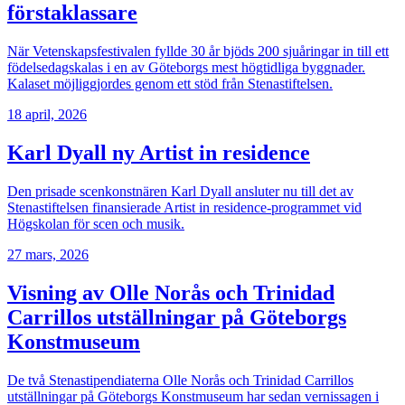
förstaklassare
När Vetenskapsfestivalen fyllde 30 år bjöds 200 sjuåringar in till ett
födelsedagskalas i en av Göteborgs mest högtidliga byggnader.
Kalaset möjliggjordes genom ett stöd från Stenastiftelsen.
18 april, 2026
Karl Dyall ny Artist in residence
Den prisade scenkonstnären Karl Dyall ansluter nu till det av
Stenastiftelsen finansierade Artist in residence-programmet vid
Högskolan för scen och musik.
27 mars, 2026
Visning av Olle Norås och Trinidad
Carrillos utställningar på Göteborgs
Konstmuseum
De två Stenastipendiaterna Olle Norås och Trinidad Carrillos
utställningar på Göteborgs Konstmuseum har sedan vernissagen i