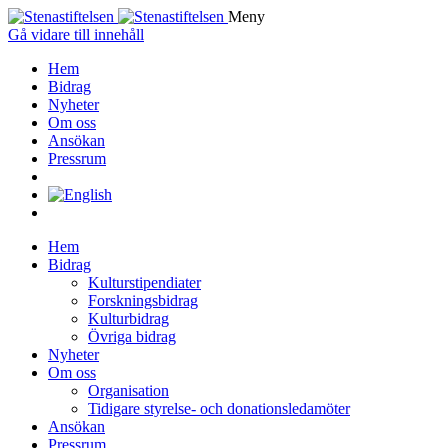
Meny
Gå vidare till innehåll
Hem
Bidrag
Nyheter
Om oss
Ansökan
Pressrum
Hem
Bidrag
Kulturstipendiater
Forskningsbidrag
Kulturbidrag
Övriga bidrag
Nyheter
Om oss
Organisation
Tidigare styrelse- och donationsledamöter
Ansökan
Pressrum