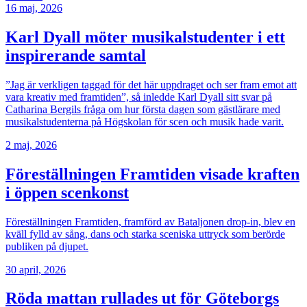
16 maj, 2026
Karl Dyall möter musikalstudenter i ett
inspirerande samtal
”Jag är verkligen taggad för det här uppdraget och ser fram emot att
vara kreativ med framtiden”, så inledde Karl Dyall sitt svar på
Catharina Bergils fråga om hur första dagen som gästlärare med
musikalstudenterna på Högskolan för scen och musik hade varit.
2 maj, 2026
Föreställningen Framtiden visade kraften
i öppen scenkonst
Föreställningen Framtiden, framförd av Bataljonen drop-in, blev en
kväll fylld av sång, dans och starka sceniska uttryck som berörde
publiken på djupet.
30 april, 2026
Röda mattan rullades ut för Göteborgs