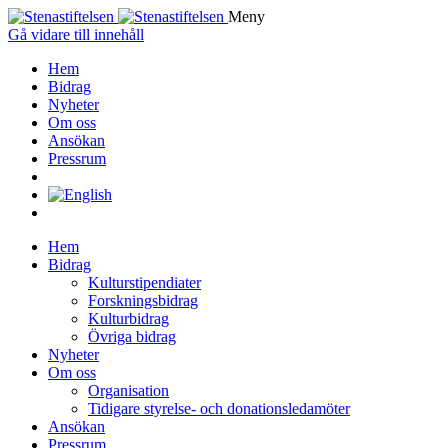
Meny
Gå vidare till innehåll
Hem
Bidrag
Nyheter
Om oss
Ansökan
Pressrum
Hem
Bidrag
Kulturstipendiater
Forskningsbidrag
Kulturbidrag
Övriga bidrag
Nyheter
Om oss
Organisation
Tidigare styrelse- och donationsledamöter
Ansökan
Pressrum