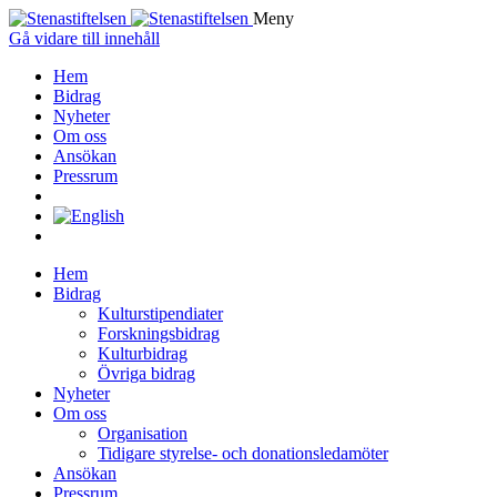
Meny
Gå vidare till innehåll
Hem
Bidrag
Nyheter
Om oss
Ansökan
Pressrum
Hem
Bidrag
Kulturstipendiater
Forskningsbidrag
Kulturbidrag
Övriga bidrag
Nyheter
Om oss
Organisation
Tidigare styrelse- och donationsledamöter
Ansökan
Pressrum