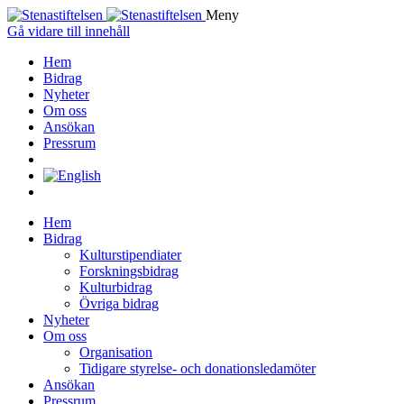
Meny
Gå vidare till innehåll
Hem
Bidrag
Nyheter
Om oss
Ansökan
Pressrum
Hem
Bidrag
Kulturstipendiater
Forskningsbidrag
Kulturbidrag
Övriga bidrag
Nyheter
Om oss
Organisation
Tidigare styrelse- och donationsledamöter
Ansökan
Pressrum