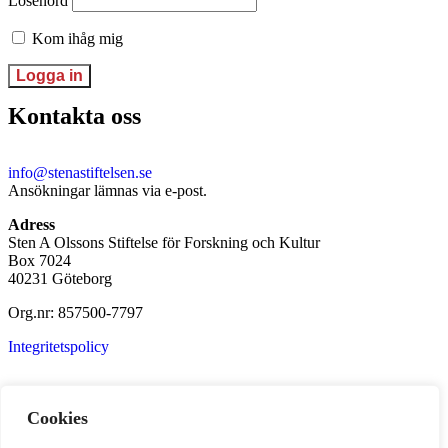
Lösenord
Kom ihåg mig
Kontakta oss
info@stenastiftelsen.se
Ansökningar lämnas via e-post.
Adress
Sten A Olssons Stiftelse för Forskning och Kultur
Box 7024
40231 Göteborg
Org.nr: 857500-7797
Integritetspolicy
Prenumerera på vårt nyhetsbrev
Cookies