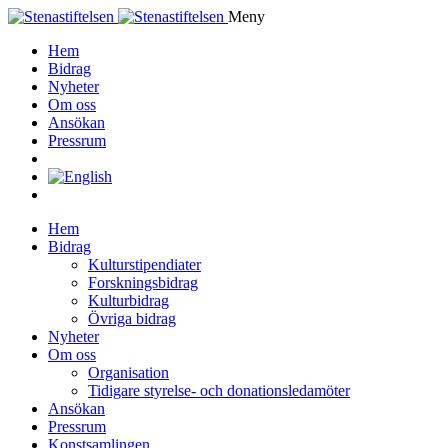
Meny
Hem
Bidrag
Nyheter
Om oss
Ansökan
Pressrum
Hem
Bidrag
Kulturstipendiater
Forskningsbidrag
Kulturbidrag
Övriga bidrag
Nyheter
Om oss
Organisation
Tidigare styrelse- och donationsledamöter
Ansökan
Pressrum
Konstsamlingen