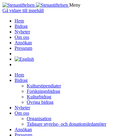
Meny
Gå vidare till innehåll
Hem
Bidrag
Nyheter
Om oss
Ansökan
Pressrum
Hem
Bidrag
Kulturstipendiater
Forskningsbidrag
Kulturbidrag
Övriga bidrag
Nyheter
Om oss
Organisation
Tidigare styrelse- och donationsledamöter
Ansökan
Pressrum