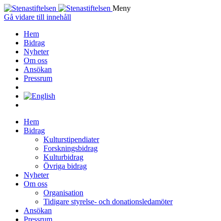
Meny
Gå vidare till innehåll
Hem
Bidrag
Nyheter
Om oss
Ansökan
Pressrum
Hem
Bidrag
Kulturstipendiater
Forskningsbidrag
Kulturbidrag
Övriga bidrag
Nyheter
Om oss
Organisation
Tidigare styrelse- och donationsledamöter
Ansökan
Pressrum