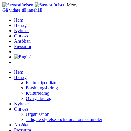
Meny
Gå vidare till innehåll
Hem
Bidrag
Nyheter
Om oss
Ansökan
Pressrum
Hem
Bidrag
Kulturstipendiater
Forskningsbidrag
Kulturbidrag
Övriga bidrag
Nyheter
Om oss
Organisation
Tidigare styrelse- och donationsledamöter
Ansökan
Pressrum