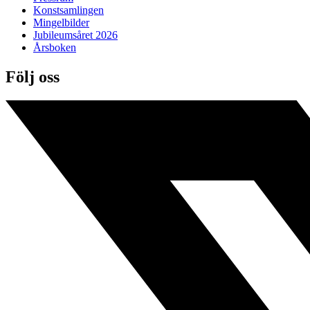
Konstsamlingen
Mingelbilder
Jubileumsåret 2026
Årsboken
Följ oss