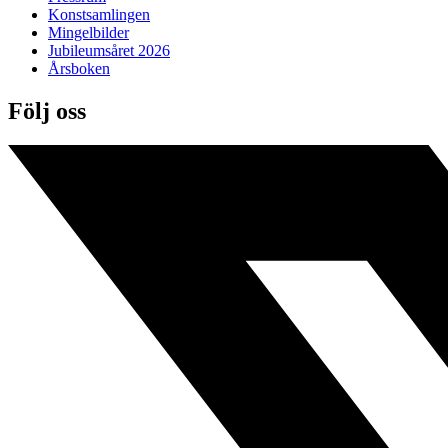
Konstsamlingen
Mingelbilder
Jubileumsåret 2026
Årsboken
Följ oss