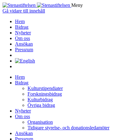
Meny
Gå vidare till innehåll
Hem
Bidrag
Nyheter
Om oss
Ansökan
Pressrum
Hem
Bidrag
Kulturstipendiater
Forskningsbidrag
Kulturbidrag
Övriga bidrag
Nyheter
Om oss
Organisation
Tidigare styrelse- och donationsledamöter
Ansökan
Pressrum