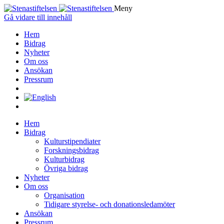
Meny
Gå vidare till innehåll
Hem
Bidrag
Nyheter
Om oss
Ansökan
Pressrum
Hem
Bidrag
Kulturstipendiater
Forskningsbidrag
Kulturbidrag
Övriga bidrag
Nyheter
Om oss
Organisation
Tidigare styrelse- och donationsledamöter
Ansökan
Pressrum