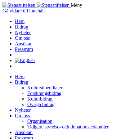
Meny
Gå vidare till innehåll
Hem
Bidrag
Nyheter
Om oss
Ansökan
Pressrum
Hem
Bidrag
Kulturstipendiater
Forskningsbidrag
Kulturbidrag
Övriga bidrag
Nyheter
Om oss
Organisation
Tidigare styrelse- och donationsledamöter
Ansökan
Pressrum