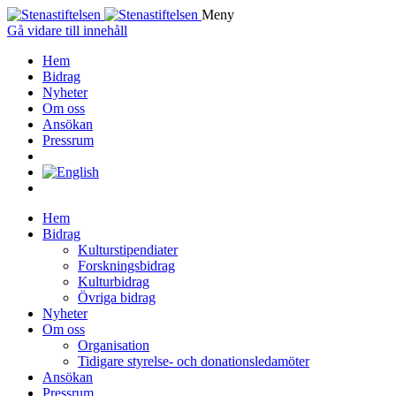
Meny
Gå vidare till innehåll
Hem
Bidrag
Nyheter
Om oss
Ansökan
Pressrum
Hem
Bidrag
Kulturstipendiater
Forskningsbidrag
Kulturbidrag
Övriga bidrag
Nyheter
Om oss
Organisation
Tidigare styrelse- och donationsledamöter
Ansökan
Pressrum