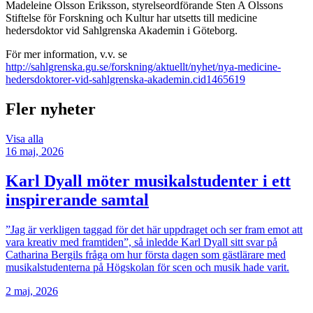
Madeleine Olsson Eriksson, styrelseordförande Sten A Olssons
Stiftelse för Forskning och Kultur har utsetts till medicine
hedersdoktor vid Sahlgrenska Akademin i Göteborg.
För mer information, v.v. se
http://sahlgrenska.gu.se/forskning/aktuellt/nyhet/nya-medicine-
hedersdoktorer-vid-sahlgrenska-akademin.cid1465619
Fler nyheter
Visa alla
16 maj, 2026
Karl Dyall möter musikalstudenter i ett
inspirerande samtal
”Jag är verkligen taggad för det här uppdraget och ser fram emot att
vara kreativ med framtiden”, så inledde Karl Dyall sitt svar på
Catharina Bergils fråga om hur första dagen som gästlärare med
musikalstudenterna på Högskolan för scen och musik hade varit.
2 maj, 2026