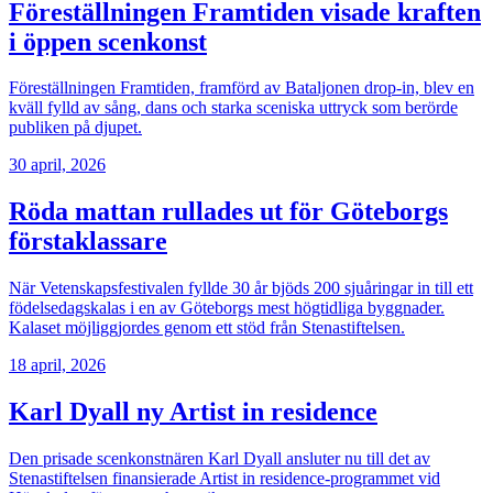
Föreställningen Framtiden visade kraften
i öppen scenkonst
Föreställningen Framtiden, framförd av Bataljonen drop-in, blev en
kväll fylld av sång, dans och starka sceniska uttryck som berörde
publiken på djupet.
30 april, 2026
Röda mattan rullades ut för Göteborgs
förstaklassare
När Vetenskapsfestivalen fyllde 30 år bjöds 200 sjuåringar in till ett
födelsedagskalas i en av Göteborgs mest högtidliga byggnader.
Kalaset möjliggjordes genom ett stöd från Stenastiftelsen.
18 april, 2026
Karl Dyall ny Artist in residence
Den prisade scenkonstnären Karl Dyall ansluter nu till det av
Stenastiftelsen finansierade Artist in residence-programmet vid