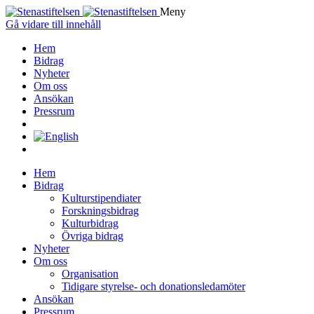
Meny
Gå vidare till innehåll
Hem
Bidrag
Nyheter
Om oss
Ansökan
Pressrum
Hem
Bidrag
Kulturstipendiater
Forskningsbidrag
Kulturbidrag
Övriga bidrag
Nyheter
Om oss
Organisation
Tidigare styrelse- och donationsledamöter
Ansökan
Pressrum