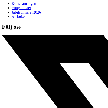
Konstsamlingen
Mingelbilder
Jubileumsåret 2026
Årsboken
Följ oss