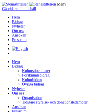
Meny
Gå vidare till innehåll
Hem
Bidrag
Nyheter
Om oss
Ansökan
Pressrum
Hem
Bidrag
Kulturstipendiater
Forskningsbidrag
Kulturbidrag
Övriga bidrag
Nyheter
Om oss
Organisation
Tidigare styrelse- och donationsledamöter
Ansökan
Pressrum