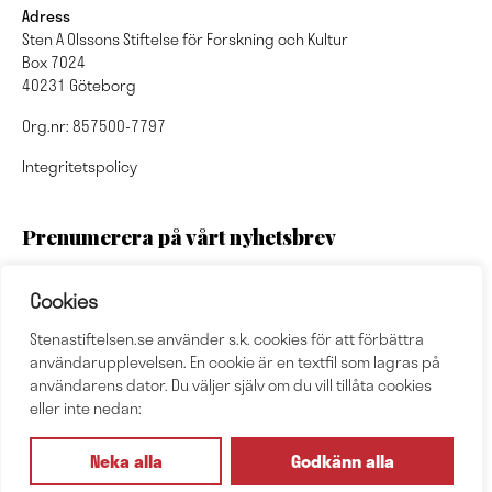
Adress
Sten A Olssons Stiftelse för Forskning och Kultur
Box 7024
40231 Göteborg
Org.nr: 857500-7797
Integritetspolicy
Prenumerera på vårt nyhetsbrev
Cookies
Stenastiftelsen.se använder s.k. cookies för att förbättra
Nyhetsbrevsarkiv
användarupplevelsen. En cookie är en textfil som lagras på
användarens dator. Du väljer själv om du vill tillåta cookies
eller inte nedan:
Följ oss
Neka alla
Godkänn alla