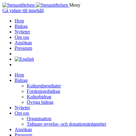
Meny
Gå vidare till innehåll
Hem
Bidrag
Nyheter
Om oss
Ansökan
Pressrum
Hem
Bidrag
Kulturstipendiater
Forskningsbidrag
Kulturbidrag
Övriga bidrag
Nyheter
Om oss
Organisation
Tidigare styrelse- och donationsledamöter
Ansökan
Pressrum