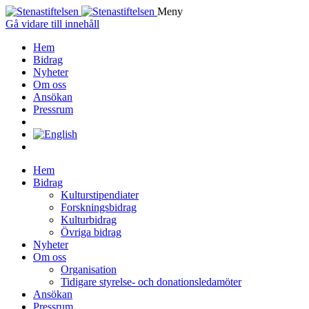
Meny
Gå vidare till innehåll
Hem
Bidrag
Nyheter
Om oss
Ansökan
Pressrum
Hem
Bidrag
Kulturstipendiater
Forskningsbidrag
Kulturbidrag
Övriga bidrag
Nyheter
Om oss
Organisation
Tidigare styrelse- och donationsledamöter
Ansökan
Pressrum