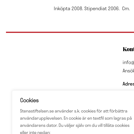
Inköpta 2008. Stipendiat 2006. Cm.
Kont
info@
Ansö
Adre
Sten 
Cookies
Box 
4023
Stenastiftelsen.se använder s.k. cookies för att förbättra
användarupplevelsen. En cookie är en textfil som lagras på
Org.
användarens dator. Du väljer själv om du vill tillåta cookies
eller inte nedan: