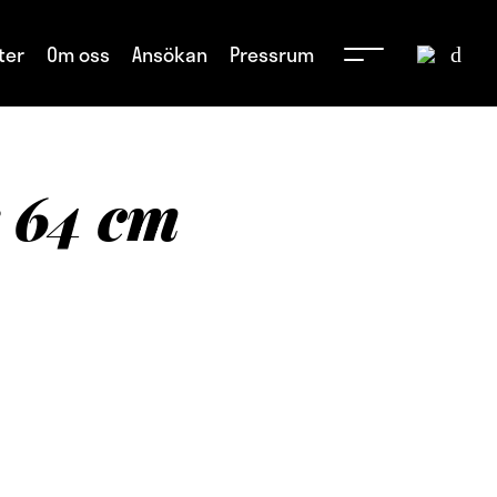
ter
Om oss
Ansökan
Pressrum
 64 cm