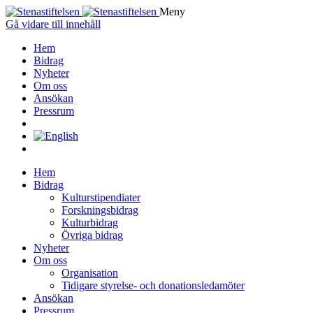
Meny
Gå vidare till innehåll
Hem
Bidrag
Nyheter
Om oss
Ansökan
Pressrum
Hem
Bidrag
Kulturstipendiater
Forskningsbidrag
Kulturbidrag
Övriga bidrag
Nyheter
Om oss
Organisation
Tidigare styrelse- och donationsledamöter
Ansökan
Pressrum