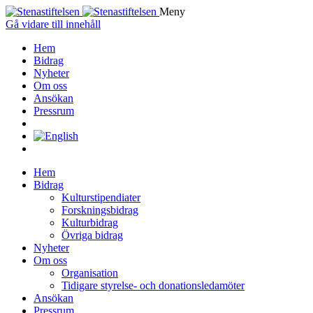
Meny
Gå vidare till innehåll
Hem
Bidrag
Nyheter
Om oss
Ansökan
Pressrum
Hem
Bidrag
Kulturstipendiater
Forskningsbidrag
Kulturbidrag
Övriga bidrag
Nyheter
Om oss
Organisation
Tidigare styrelse- och donationsledamöter
Ansökan
Pressrum